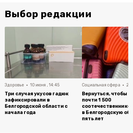
Выбор редакции
Здоровье
10 июня , 14:45
Социальная сфера
20 
Три случая укусов гадюк
Вернуться, чтобы о
зафиксировали в
почти 1 500
Белгородской области с
соотечественников
начала года
в Белгородскую обл
пять лет