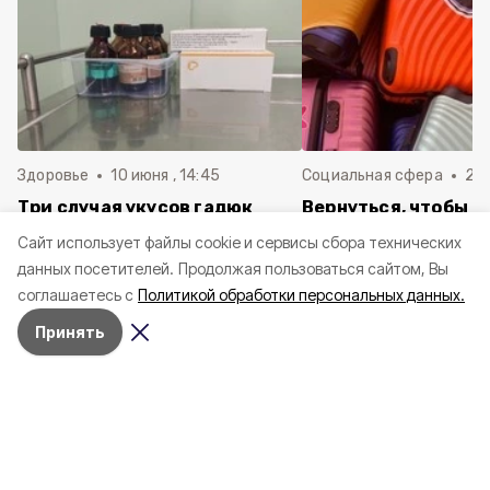
Здоровье
10 июня , 14:45
Социальная сфера
20 
Три случая укусов гадюк
Вернуться, чтобы о
зафиксировали в
почти 1 500
Cайт использует файлы cookie и сервисы сбора технических
Белгородской области с
соотечественников
данных посетителей.
Продолжая пользоваться сайтом, Вы
начала года
в Белгородскую обл
соглашаетесь с
Политикой обработки персональных данных.
пять лет
Принять