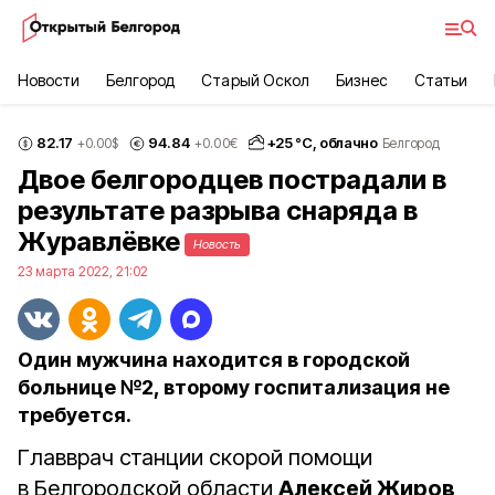
Новости
Белгород
Старый Оскол
Бизнес
Статьи
82.17
94.84
+
25
°С,
облачно
+0.00
$
+0.00
€
Белгород
Двое белгородцев пострадали в
результате разрыва снаряда в
Журавлёвке
Новость
23 марта 2022, 21:02
Один мужчина находится в городской
больнице №2, второму госпитализация не
требуется.
Главврач станции скорой помощи
в Белгородской области
Алексей Жиров