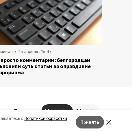
иминал
15 апреля , 16:47
 просто комментарии: белгородцам
ъяснили суть статьи за оправдание
рроризма
Неделю
Месяц
Лучшее за
лашаетесь с
Политикой обработки
Белгородский округ стал
Принять
Лента новостей
самым атакуемым
муниципалитетом