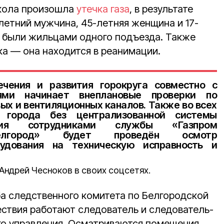
кола произошла
утечка газа
, в результате
летний мужчина, 45-летняя женщина и 17-
и были жильцами одного подъезда. Также
а — она находится в реанимации.
ечения и развития горокруга совместно с
ями начинает внеплановые проверки по
х и вентиляционных каналов. Также во всех
 города без централизованной системы
ения сотрудниками службы «Газпром
Белгород» будет проведён осмотр
рудования на техническую исправность и
Андрей Чесноков в своих соцсетях.
а следственного комитета по Белгородской
ествия работают следователь и следователь-
о управления. Осматриваются помещения,