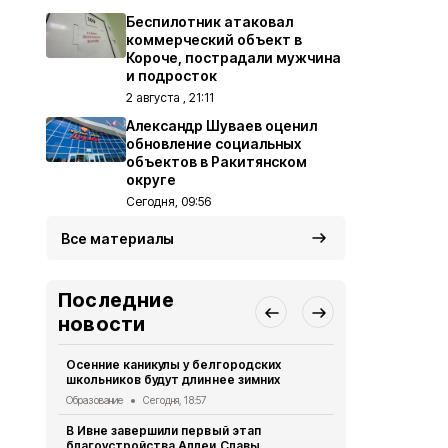
Беспилотник атаковал
коммерческий объект в
Короче, пострадали мужчина
и подросток
2 августа , 21:11
Александр Шуваев оценил
обновление социальных
объектов в Ракитянском
округе
Сегодня, 09:56
Все материалы
Последние
новости
Осенние каникулы у белгородских
Мужчина уто
школьников будут длиннее зимних
Борисовско
Образование
Сегодня, 18:57
ЧП
Сегодня, 
В Ивне завершили первый этап
Экотропу «
благоустройства Аллеи Славы
заповедник