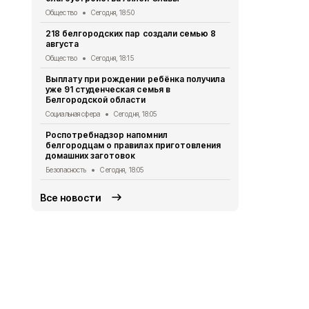
новыми сте
Общество
Сегодня, 18:50
Экология
Сег
218 белгородских пар создали семью 8
августа
Ещё два ми
украинских 
Общество
Сегодня, 18:15
Белгородск
Выплату при рождении ребёнка получила
СВО
Сегодня
уже 91 студенческая семья в
Белгородской области
В Белгород
КВН «Близк
Социальная сфера
Сегодня, 18:05
Культура
Сег
Роспотребнадзор напомнил
белгородцам о правилах приготовления
В Белгороде
домашних заготовок
более 7 млн
Безопасность
Сегодня, 18:05
Экология
Сег
Все новости