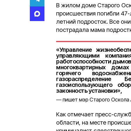
В жилом доме Старого Ос
происшествия погибли 47-
летний подросток. Все он
пострадала мама подростк
«Управление жизнеобесп
управляющими компани
работоспособности дымовы
многоквартирных домах
горячего водоснабж
газораспределение 
газоиспользующего обо
законность установки»,
пишет мэр Старого Оскола 
Как отмечает пресс-служб
области, на месте происш
криминалист следственног