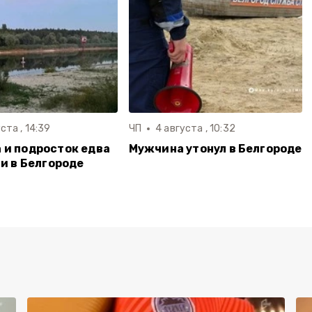
ста , 14:39
ЧП
4 августа , 10:32
и подросток едва
Мужчина утонул в Белгороде
ли в Белгороде