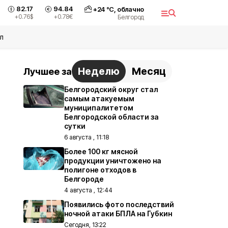
82.17
94.84
+
24
°С,
облачно
+0.76
$
+0.78
€
Белгород
л
Неделю
Месяц
Лучшее за
Белгородский округ стал
самым атакуемым
муниципалитетом
Белгородской области за
сутки
6 августа , 11:18
Более 100 кг мясной
продукции уничтожено на
полигоне отходов в
Белгороде
4 августа , 12:44
Появились фото последствий
ночной атаки БПЛА на Губкин
Сегодня, 13:22