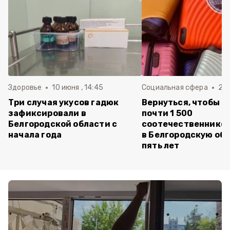
Здоровье
10 июня , 14:45
Социальная сфера
20 
Три случая укусов гадюк
Вернуться, чтобы о
зафиксировали в
почти 1 500
Белгородской области с
соотечественников
начала года
в Белгородскую обл
пять лет