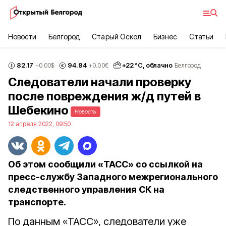
Новости
Белгород
Старый Оскол
Бизнес
Статьи
82.17
94.84
+
22
°С,
облачно
+0.00
$
+0.00
€
Белгород
Следователи начали проверку
после повреждения ж/д путей в
Шебекино
Новость
12 апреля 2022, 09:50
Об этом сообщили «ТАСС» со ссылкой на
пресс-службу Западного межрегионального
следственного управления СК на
транспорте.
По данным «ТАСС», следователи уже