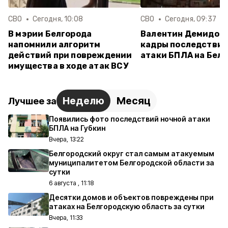
СВО
Сегодня, 10:08
СВО
Сегодня, 09:37
В мэрии Белгорода
Валентин Демидов 
напомнили алгоритм
кадры последствий
действий при повреждении
атаки БПЛА на Бел
имущества в ходе атак ВСУ
Неделю
Месяц
Лучшее за
Появились фото последствий ночной атаки
БПЛА на Губкин
Вчера, 13:22
Белгородский округ стал самым атакуемым
муниципалитетом Белгородской области за
сутки
6 августа , 11:18
Десятки домов и объектов повреждены при
атаках на Белгородскую область за сутки
Вчера, 11:33