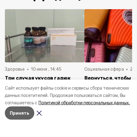
Здоровье
10 июня , 14:45
Социальная сфера
20 
Три случая укусов гадюк
Вернуться, чтобы о
зафиксировали в
почти 1 500
Cайт использует файлы cookie и сервисы сбора технических
Белгородской области с
соотечественников
данных посетителей.
Продолжая пользоваться сайтом, Вы
начала года
в Белгородскую обл
соглашаетесь с
Политикой обработки персональных данных.
пять лет
Принять