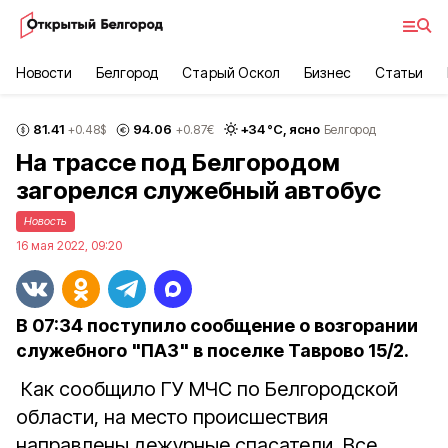
Новости
Белгород
Старый Оскол
Бизнес
Статьи
81.41
94.06
+
34
°С,
ясно
+0.48
$
+0.87
€
Белгород
На трассе под Белгородом
загорелся служебный автобус
Новость
16 мая 2022, 09:20
В 07:34 поступило сообщение о возгорании
служебного "ПАЗ" в поселке Таврово 15/2.
Как сообщило ГУ МЧС по Белгородской
области, на место происшествия
направлены дежурные спасатели. Все