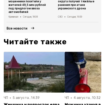
мошенники похитили у
округа получил тяжёлые
жителей 49,5 млн рублей
ранения при атаке
под предлогом ввоза
украинского дрона
автомобилей
Криминал
Сегодня, 18:08
СВО
Сегодня, 16:59
Все новости
Читайте также
ЧП
5 августа , 14:39
ЧП
4 августа , 10:32
Женщина и подросток едва
Мужчина утонул в 