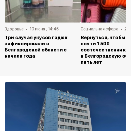
Здоровье
10 июня , 14:45
Социальная сфера
20 
Три случая укусов гадюк
Вернуться, чтобы о
зафиксировали в
почти 1 500
Белгородской области с
соотечественников
начала года
в Белгородскую обл
пять лет