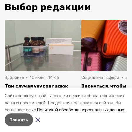
Выбор редакции
Здоровье
10 июня , 14:45
Социальная сфера
20 
Три случая укусов гадюк
Вернуться, чтобы о
зафиксировали в
почти 1 500
Cайт использует файлы cookie и сервисы сбора технических
Белгородской области с
соотечественников
данных посетителей.
Продолжая пользоваться сайтом, Вы
начала года
в Белгородскую обл
соглашаетесь с
Политикой обработки персональных данных.
пять лет
Принять