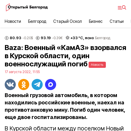
Новости
Белгород
Старый Оскол
Бизнес
Статьи
80.93
93.19
+
33
°С,
ясно
-0.20
$
-0.39
€
Белгород
Baza: Военный «КамАЗ» взорвался
в Курской области, один
военнослужащий погиб
Новость
17 августа 2022, 11:55
Военный грузовой автомобиль, в котором
находились российские военные, наехал на
противотанковую мину. Погиб один человек,
еще двое госпитализированы.
В Курской области между поселком Новый