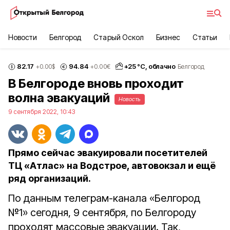
Новости
Белгород
Старый Оскол
Бизнес
Статьи
82.17
94.84
+
25
°С,
облачно
+0.00
$
+0.00
€
Белгород
В Белгороде вновь проходит
волна эвакуаций
Новость
9 сентября 2022, 10:43
Прямо сейчас эвакуировали посетителей
ТЦ «Атлас» на Водстрое, автовокзал и ещё
ряд организаций.
По данным телеграм-канала «Белгород
№1» сегодня, 9 сентября, по Белгороду
проходят массовые эвакуации. Так,