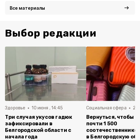
Все материалы
Выбор редакции
Здоровье
10 июня , 14:45
Социальная сфера
20 
Три случая укусов гадюк
Вернуться, чтобы о
зафиксировали в
почти 1 500
Белгородской области с
соотечественников
начала года
в Белгородскую обл