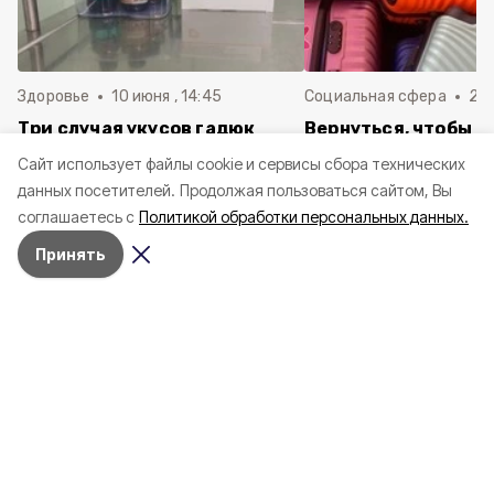
Здоровье
10 июня , 14:45
Социальная сфера
20 
Три случая укусов гадюк
Вернуться, чтобы о
зафиксировали в
почти 1 500
Cайт использует файлы cookie и сервисы сбора технических
Белгородской области с
соотечественников
данных посетителей.
Продолжая пользоваться сайтом, Вы
начала года
в Белгородскую обл
соглашаетесь с
Политикой обработки персональных данных.
пять лет
Принять