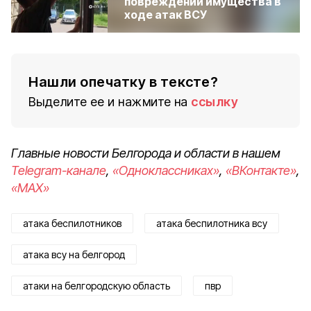
повреждении имущества в
ходе атак ВСУ
Нашли опечатку в тексте?
Выделите ее и нажмите на
ссылку
Главные новости Белгорода и области в нашем
Telegram-канале
,
«Одноклассниках»
,
«ВКонтакте»
,
«MAX»
атака беспилотников
атака беспилотника всу
атака всу на белгород
атаки на белгородскую область
пвр