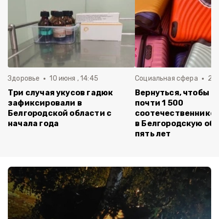
Здоровье
10 июня , 14:45
Социальная сфера
20 
Три случая укусов гадюк
Вернуться, чтобы о
зафиксировали в
почти 1 500
Белгородской области с
соотечественников
начала года
в Белгородскую обл
пять лет