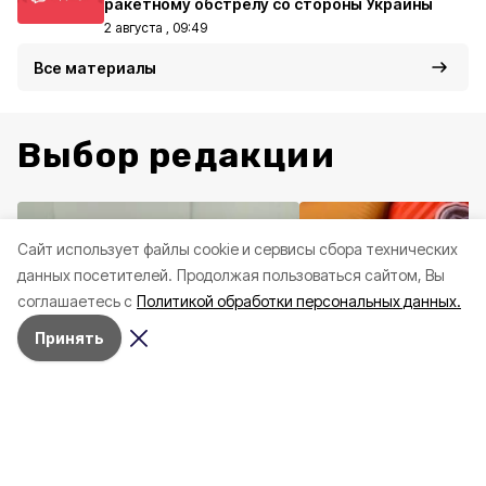
ракетному обстрелу со стороны Украины
2 августа , 09:49
Все материалы
Выбор редакции
Cайт использует файлы cookie и сервисы сбора технических
данных посетителей.
Продолжая пользоваться сайтом, Вы
соглашаетесь с
Политикой обработки персональных данных.
Принять
Здоровье
10 июня , 14:45
Социальная сфера
20 
Три случая укусов гадюк
Вернуться, чтобы о
зафиксировали в
почти 1 500