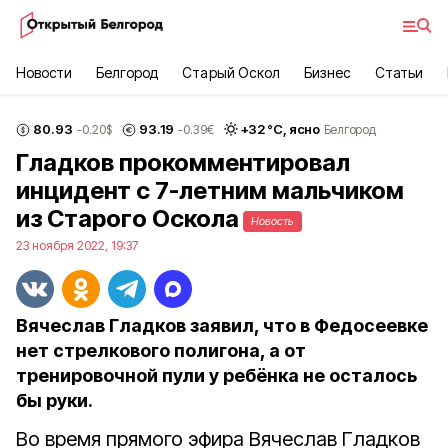
Новости
Белгород
Старый Оскол
Бизнес
Статьи
80.93
93.19
+
32
°С,
ясно
-0.20
$
-0.39
€
Белгород
Гладков прокомментировал
инцидент с 7-летним мальчиком
из Старого Оскола
Новость
23 ноября 2022, 19:37
Вячеслав Гладков заявил, что в Федосеевке
нет стрелкового полигона, а от
тренировочной пули у ребёнка не осталось
бы руки.
Во время прямого эфира Вячеслав Гладков