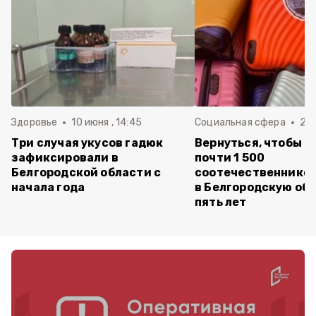
Здоровье
10 июня , 14:45
Социальная сфера
20 
Три случая укусов гадюк
Вернуться, чтобы о
зафиксировали в
почти 1 500
Белгородской области с
соотечественников
начала года
в Белгородскую обл
пять лет