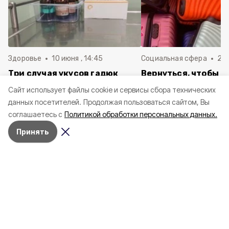
Здоровье
10 июня , 14:45
Социальная сфера
20 
Три случая укусов гадюк
Вернуться, чтобы о
зафиксировали в
почти 1 500
Cайт использует файлы cookie и сервисы сбора технических
Белгородской области с
соотечественников
данных посетителей.
Продолжая пользоваться сайтом, Вы
начала года
в Белгородскую обл
соглашаетесь с
Политикой обработки персональных данных.
пять лет
Принять