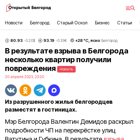
Новости
Белгород
Старый Оскол
Бизнес
Статьи
80.93
93.19
+
28
°С,
ясно
-0.20
$
-0.39
€
Белгород
В результате взрыва в Белгорода
несколько квартир получили
повреждения
Новость
20 апреля 2023, 23:20
Из разрушенного жилья белгородцев
разместят в гостиницах.
Мэр Белгорода Валентин Демидов раскрыл
подробности ЧП на перекрёстке улиц
Ватутина и Губкина. В результате
взрыва