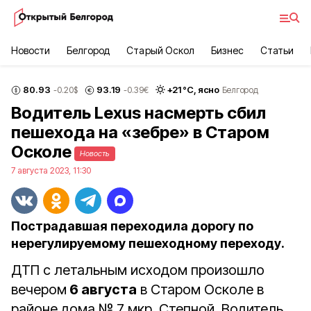
Новости
Белгород
Старый Оскол
Бизнес
Статьи
80.93
93.19
+
21
°С,
ясно
-0.20
$
-0.39
€
Белгород
Водитель Lexus насмерть сбил
пешехода на «зебре» в Старом
Осколе
Новость
7 августа 2023, 11:30
Пострадавшая переходила дорогу по
нерегулируемому пешеходному переходу.
ДТП с летальным исходом произошло
вечером
6 августа
в Старом Осколе в
районе дома № 7 мкр. Степной. Водитель