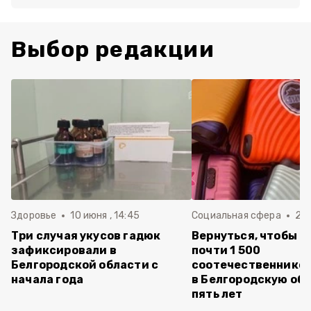
Выбор редакции
Здоровье
10 июня , 14:45
Социальная сфера
20 
Три случая укусов гадюк
Вернуться, чтобы о
зафиксировали в
почти 1 500
Белгородской области с
соотечественников
начала года
в Белгородскую обл
пять лет