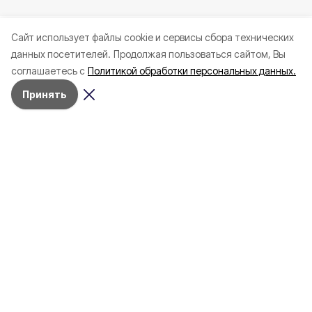
Cайт использует файлы cookie и сервисы сбора технических
данных посетителей.
Продолжая пользоваться сайтом, Вы
соглашаетесь с
Политикой обработки персональных данных.
Принять
Вчера, 23:08
ЖКХ
Фото:
«Открытый Белгород» (архив)
В Белгороде на нескольких улицах
временно отключили наружное
освещение
Это связано с проведением ремонтных