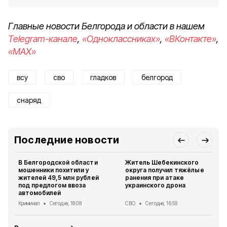
Главные новости Белгорода и области в нашем
Telegram-канале
,
«Одноклассниках»
,
«ВКонтакте»
,
«MAX»
всу
сво
гладков
белгород
снаряд
Последние новости
В Белгородской области
Житель Шебекинского
мошенники похитили у
округа получил тяжёлые
жителей 49,5 млн рублей
ранения при атаке
под предлогом ввоза
украинского дрона
автомобилей
Криминал
Сегодня, 18:08
СВО
Сегодня, 16:59