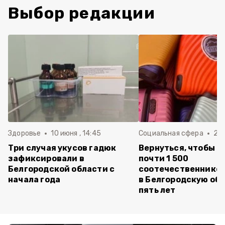
Выбор редакции
Здоровье
10 июня , 14:45
Социальная сфера
20 
Три случая укусов гадюк
Вернуться, чтобы о
зафиксировали в
почти 1 500
Белгородской области с
соотечественников
начала года
в Белгородскую обл
пять лет