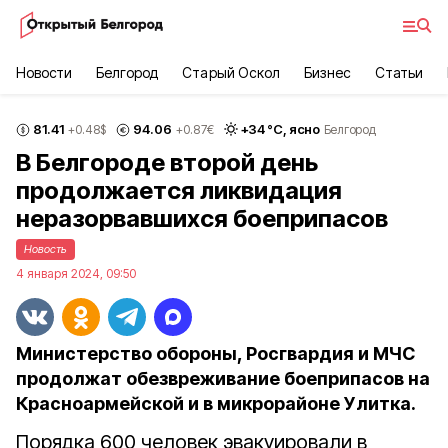
Новости
Белгород
Старый Оскол
Бизнес
Статьи
81.41
94.06
+
34
°С,
ясно
+0.48
$
+0.87
€
Белгород
В Белгороде второй день
продолжается ликвидация
неразорвавшихся боеприпасов
Новость
4 января 2024, 09:50
Министерство обороны, Росгвардия и МЧС
продолжат обезвреживание боеприпасов на
Красноармейской и в микрорайоне Улитка.
Порядка 600 человек эвакуировали в