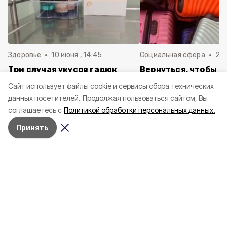
Здоровье
10 июня , 14:45
Социальная сфера
20 
Три случая укусов гадюк
Вернуться, чтобы о
зафиксировали в
почти 1 500
Cайт использует файлы cookie и сервисы сбора технических
Белгородской области с
соотечественников
данных посетителей.
Продолжая пользоваться сайтом, Вы
начала года
в Белгородскую обл
соглашаетесь с
Политикой обработки персональных данных.
пять лет
Принять