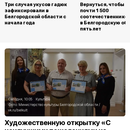
Три случая укусов гадюк
Вернуться, чтобы о
зафиксировали в
почти 1 500
Белгородской области с
соотечественников
начала года
в Белгородскую обл
пять лет
Сегодня, 10:05
Культура
Фото:
Министерство культуры Белгородской области
/
vk.ru/belkult
Художественную открытку «С