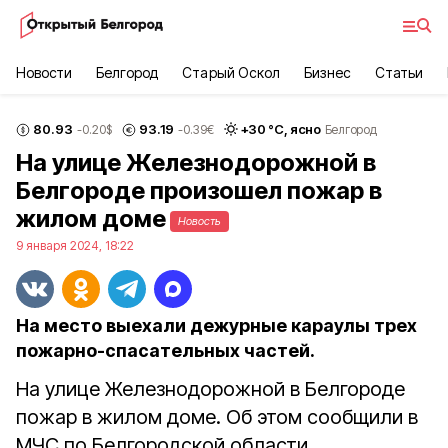
Новости
Белгород
Старый Оскол
Бизнес
Статьи
80.93
93.19
+
30
°С,
ясно
-0.20
$
-0.39
€
Белгород
На улице Железнодорожной в
Белгороде произошел пожар в
жилом доме
Новость
9 января 2024, 18:22
На место выехали дежурные караулы трех
пожарно-спасательных частей.
На улице Железнодорожной в Белгороде
пожар в жилом доме. Об этом сообщили в
МЧС по Белгородской области.