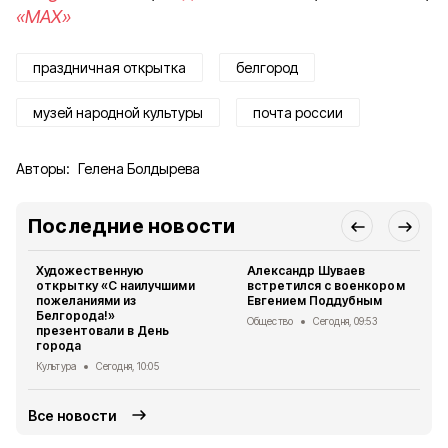
«MAX»
праздничная открытка
белгород
музей народной культуры
почта россии
Авторы:
Гелена Болдырева
Последние новости
Художественную
Александр Шуваев
открытку «С наилучшими
встретился с военкором
пожеланиями из
Евгением Поддубным
Белгорода!»
Общество
Сегодня, 09:53
презентовали в День
города
Культура
Сегодня, 10:05
Все новости