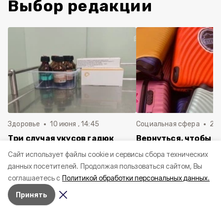
Выбор редакции
Здоровье
10 июня , 14:45
Социальная сфера
20 
Три случая укусов гадюк
Вернуться, чтобы о
зафиксировали в
почти 1 500
Cайт использует файлы cookie и сервисы сбора технических
Белгородской области с
соотечественников
данных посетителей.
Продолжая пользоваться сайтом, Вы
начала года
в Белгородскую обл
соглашаетесь с
Политикой обработки персональных данных.
пять лет
Принять