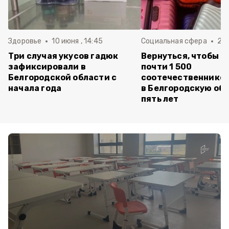
Здоровье
10 июня , 14:45
Социальная сфера
20 
Три случая укусов гадюк
Вернуться, чтобы о
зафиксировали в
почти 1 500
Белгородской области с
соотечественников
начала года
в Белгородскую обл
пять лет