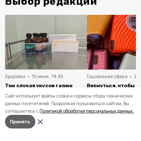
Выбор редакции
Здоровье
10 июня , 14:45
Социальная сфера
20 
Три случая укусов гадюк
Вернуться, чтобы о
зафиксировали в
почти 1 500
Cайт использует файлы cookie и сервисы сбора технических
Белгородской области с
соотечественников
данных посетителей.
Продолжая пользоваться сайтом, Вы
начала года
в Белгородскую обл
соглашаетесь с
Политикой обработки персональных данных.
пять лет
Принять