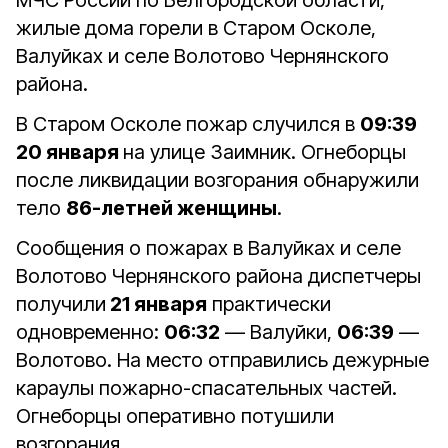
МЧС России по Белгородской области,
жилые дома горели в Старом Осколе,
Валуйках и селе Волотово Чернянского
района.
В Старом Осколе пожар случился в
09:39
20 января
на улице Заимник. Огнеборцы
после ликвидации возгорания обнаружили
тело
86-летней женщины
.
Сообщения о пожарах в Валуйках и селе
Волотово Чернянского района диспетчеры
получили
21 января
практически
одновременно:
06:32
— Валуйки,
06:39
—
Волотово. На место отправились дежурные
караулы пожарно-спасательных частей.
Огнеборцы оперативно потушили
возгорания.