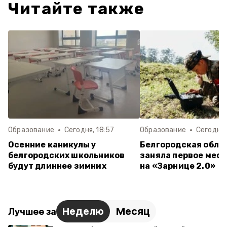
Читайте также
Образование
Сегодня, 18:57
Образование
Сегодня,
Осенние каникулы у
Белгородская обла
белгородских школьников
заняла первое мест
будут длиннее зимних
на «Зарнице 2.0»
Неделю
Месяц
Лучшее за