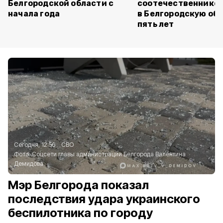
Белгородской области с
соотечественников
начала года
в Белгородскую обл
пять лет
Сегодня, 12:56
СВО
Фото:
Соцсети главы администрации Белгорода Валентина
Демидова
Мэр Белгорода показал
последствия удара украинского
беспилотника по городу