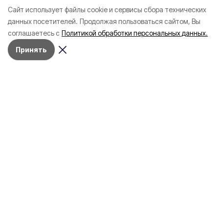
зафиксировали в
почти 1 500
Cайт использует файлы cookie и сервисы сбора технических
Белгородской области с
соотечественников
данных посетителей.
Продолжая пользоваться сайтом, Вы
начала года
в Белгородскую обл
соглашаетесь с
Политикой обработки персональных данных.
пять лет
Принять
4 марта , 17:38
Общество
Фото:
«Открытый Белгород»
Аромасвечи, плед и
водонагреватель: Что подарить