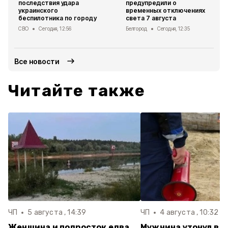
последствия удара
предупредили о
украинского
временных отключениях
беспилотника по городу
света 7 августа
СВО
Сегодня, 12:56
Белгород
Сегодня, 12:35
Все новости
Читайте также
ЧП
5 августа , 14:39
ЧП
4 августа , 10:32
Женщина и подросток едва
Мужчина утонул в 