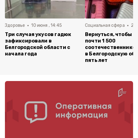
Здоровье
10 июня , 14:45
Социальная сфера
20 
Три случая укусов гадюк
Вернуться, чтобы о
зафиксировали в
почти 1 500
Белгородской области с
соотечественников
начала года
в Белгородскую обл
пять лет