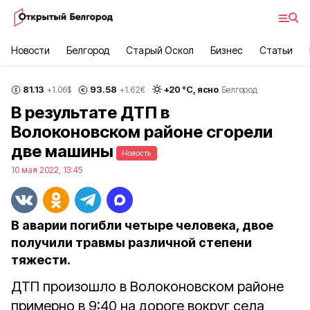
Новости
Белгород
Старый Оскол
Бизнес
Статьи
81.13
93.58
+
20
°С,
ясно
+1.06
$
+1.62
€
Белгород
В результате ДТП в
Волоконовском районе сгорели
две машины
Новость
10 мая 2022, 13:45
В аварии погибли четыре человека, двое
получили травмы различной степени
тяжести.
ДТП произошло в Волоконовском районе
примерно в 9:40 на дороге вокруг села