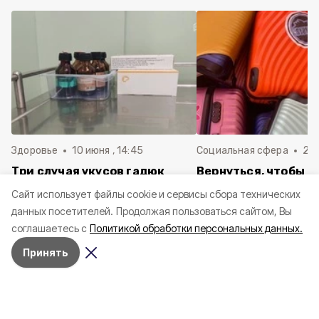
Здоровье
10 июня , 14:45
Социальная сфера
20 
Три случая укусов гадюк
Вернуться, чтобы о
зафиксировали в
почти 1 500
Cайт использует файлы cookie и сервисы сбора технических
Белгородской области с
соотечественников
данных посетителей.
Продолжая пользоваться сайтом, Вы
начала года
в Белгородскую обл
соглашаетесь с
Политикой обработки персональных данных.
пять лет
Принять