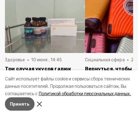
Здоровье
10 июня , 14:45
Социальная сфера
20 
Три случая укусов гадюк
Вернуться, чтобы о
зафиксировали в
почти 1 500
Cайт использует файлы cookie и сервисы сбора технических
Белгородской области с
соотечественников
данных посетителей.
Продолжая пользоваться сайтом, Вы
начала года
в Белгородскую обл
соглашаетесь с
Политикой обработки персональных данных.
пять лет
Принять