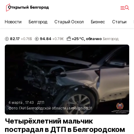
Новости
Белгород
Старый Оскол
Бизнес
Статьи
82.17
94.84
+
25
°С,
облачно
+0.76
$
+0.78
€
Белгород
4 марта , 17:43
ДТП
Фото:
ГАИ Белгородской области
/
t.me/gibdd_31
Четырёхлетний мальчик
пострадал в ДТП в Белгородском