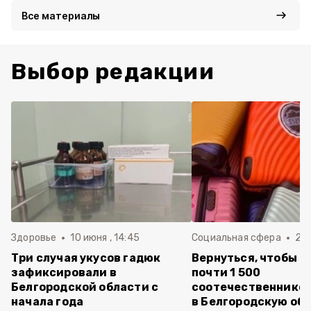
Все материалы
Выбор редакции
Здоровье
10 июня , 14:45
Социальная сфера
20 
Три случая укусов гадюк
Вернуться, чтобы о
зафиксировали в
почти 1 500
Белгородской области с
соотечественников
начала года
в Белгородскую обл