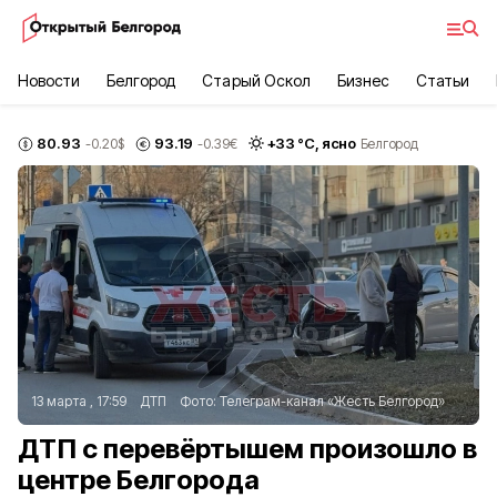
Новости
Белгород
Старый Оскол
Бизнес
Статьи
80.93
93.19
+
33
°С,
ясно
-0.20
$
-0.39
€
Белгород
13 марта , 17:59
ДТП
Фото:
Телеграм-канал «Жесть Белгород»
ДТП с перевёртышем произошло в
центре Белгорода