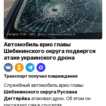
Сегодня, 17:39
СВО
Фото:
/
Нейросеть Алиса AI
Автомобиль врио главы
Шебекинского округа подвергся
атаке украинского дрона
Транспорт получил повреждения
Служебный автомобиль врио главы
Шебекинского округа Руслана
Дегтярёва
атаковал дрон. Об этом он
рассказал сам в соцсетях.