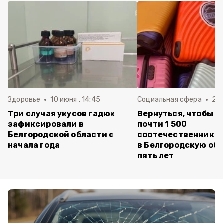
Здоровье
10 июня , 14:45
Социальная сфера
20 
Три случая укусов гадюк
Вернуться, чтобы о
зафиксировали в
почти 1 500
Белгородской области с
соотечественников
начала года
в Белгородскую обл
пять лет