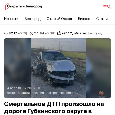
Новости
Белгород
Старый Оскол
Бизнес
Статьи
82.17
94.84
+
24
°С,
облачно
+0.76
$
+0.78
€
Белгород
4 апреля , 14:28
ДТП
Фото:
Госавтоинспекция Белгородской области
Смертельное ДТП произошло на
дороге Губкинского округа в