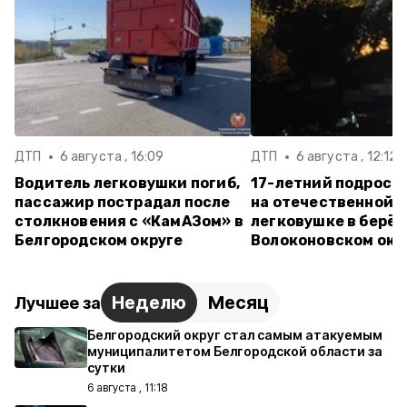
ДТП
6 августа , 16:09
ДТП
6 августа , 12:12
Водитель легковушки погиб,
17-летний подрост
пассажир пострадал после
на отечественной
столкновения с «КамАЗом» в
легковушке в берёз
Белгородском округе
Волоконовском окр
Неделю
Месяц
Лучшее за
Белгородский округ стал самым атакуемым
муниципалитетом Белгородской области за
сутки
6 августа , 11:18