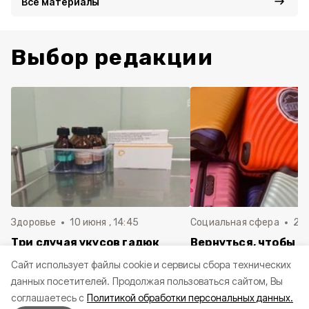
Все материалы
Выбор редакции
Здоровье
10 июня , 14:45
Социальная сфера
20 
Три случая укусов гадюк
Вернуться, чтобы о
зафиксировали в
почти 1 500
Cайт использует файлы cookie и сервисы сбора технических
Белгородской области с
соотечественников
данных посетителей.
Продолжая пользоваться сайтом, Вы
начала года
в Белгородскую обл
соглашаетесь с
Политикой обработки персональных данных.
пять лет