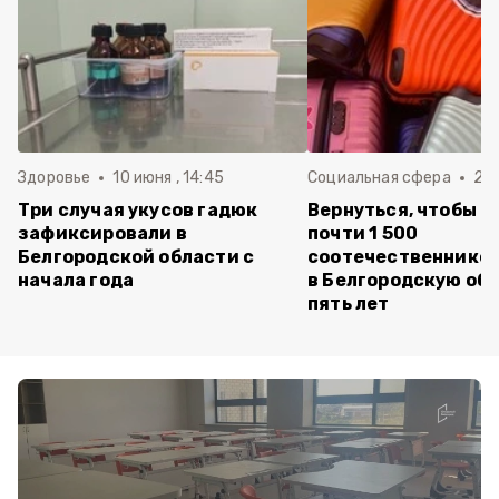
Здоровье
10 июня , 14:45
Социальная сфера
20 
Три случая укусов гадюк
Вернуться, чтобы о
зафиксировали в
почти 1 500
Белгородской области с
соотечественников
начала года
в Белгородскую обл
пять лет