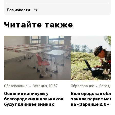
Все новости
Читайте также
Образование
Сегодня, 18:57
Образование
Сегодня,
Осенние каникулы у
Белгородская обла
белгородских школьников
заняла первое мест
будут длиннее зимних
на «Зарнице 2.0»