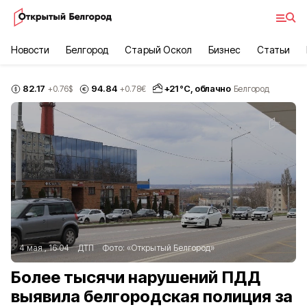
Новости
Белгород
Старый Оскол
Бизнес
Статьи
82.17
94.84
+
21
°С,
облачно
+0.76
$
+0.78
€
Белгород
4 мая , 16:04
ДТП
Фото:
«Открытый Белгород»
Более тысячи нарушений ПДД
выявила белгородская полиция за