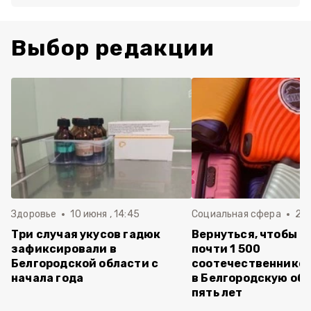
Выбор редакции
Здоровье
10 июня , 14:45
Социальная сфера
20 
Три случая укусов гадюк
Вернуться, чтобы о
зафиксировали в
почти 1 500
Белгородской области с
соотечественников
начала года
в Белгородскую обл
пять лет