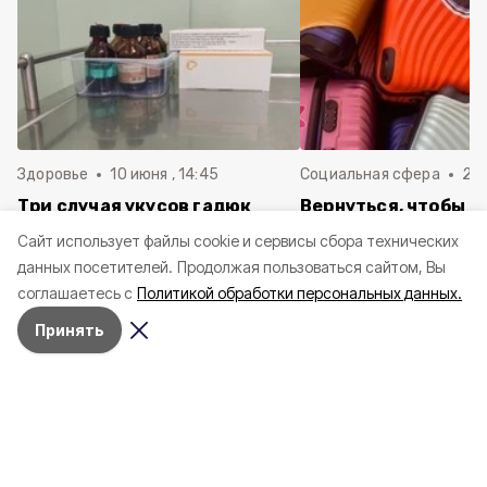
Здоровье
10 июня , 14:45
Социальная сфера
20 
Три случая укусов гадюк
Вернуться, чтобы о
зафиксировали в
почти 1 500
Cайт использует файлы cookie и сервисы сбора технических
Белгородской области с
соотечественников
данных посетителей.
Продолжая пользоваться сайтом, Вы
начала года
в Белгородскую обл
соглашаетесь с
Политикой обработки персональных данных.
пять лет
Принять