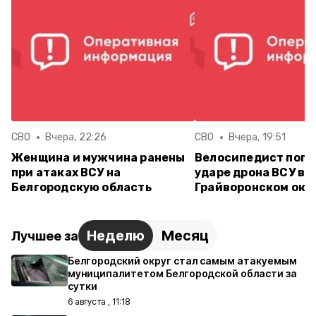
СВО
Вчера, 22:26
СВО
Вчера, 19:51
Женщина и мужчина ранены
Велосипедист поги
при атаках ВСУ на
ударе дрона ВСУ в
Белгородскую область
Грайворонском окр
Неделю
Месяц
Лучшее за
Белгородский округ стал самым атакуемым
муниципалитетом Белгородской области за
сутки
6 августа , 11:18