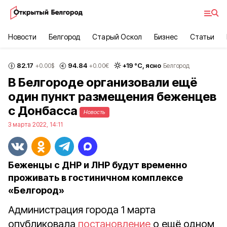
Новости
Белгород
Старый Оскол
Бизнес
Статьи
82.17
94.84
+
19
°С,
ясно
+0.00
$
+0.00
€
Белгород
В Белгороде организовали ещё
один пункт размещения беженцев
с Донбасса
Новость
3 марта 2022, 14:11
Беженцы с ДНР и ЛНР будут временно
проживать в гостиничном комплексе
«Белгород»
Администрация города 1 марта
опубликовала
постановление
о ещё одном