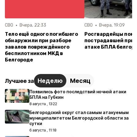
СВО
Вчера, 22:33
СВО
Вчера, 19:09
Тело ещё одного погибшего
Росгвардейцы пом
обнаружили при разборе
пострадавшей при 
завалов повреждённого
атаке БПЛА белгор
беспилотником МКД в
Белгороде
Неделю
Месяц
Лучшее за
Появились фото последствий ночной атаки
БПЛА на Губкин
8 августа , 13:22
Белгородский округ стал самым атакуемым
муниципалитетом Белгородской области за
сутки
6 августа , 11:18