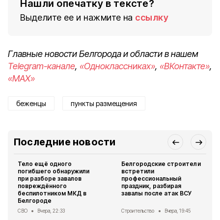
Нашли опечатку в тексте?
Выделите ее и нажмите на
ссылку
Главные новости Белгорода и области в нашем
Telegram-канале
,
«Одноклассниках»
,
«ВКонтакте»
,
«MAX»
беженцы
пункты размещения
Последние новости
Тело ещё одного
Белгородские строители
погибшего обнаружили
встретили
при разборе завалов
профессиональный
повреждённого
праздник, разбирая
беспилотником МКД в
завалы после атак ВСУ
Белгороде
СВО
Вчера, 22:33
Строительство
Вчера, 19:45