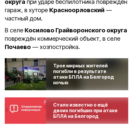
округа
при ударе беспилотника повреждён
гараж, в хуторе
Красноорловский
—
частный дом.
В селе
Косилово Грайворонского округа
повреждён коммерческий объект, в селе
Почаево
— хозпостройка.
Трое мирных жителей
погибли в результате
атаки БПЛА на Белгород
ночью
Стало известно о ещё
двоих погибших при атаке
БПЛА на Белгород