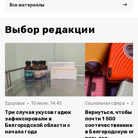
Все материалы
Выбор редакции
Здоровье
10 июня , 14:45
Социальная сфера
20 
Три случая укусов гадюк
Вернуться, чтобы о
зафиксировали в
почти 1 500
Белгородской области с
соотечественников
начала года
в Белгородскую обл