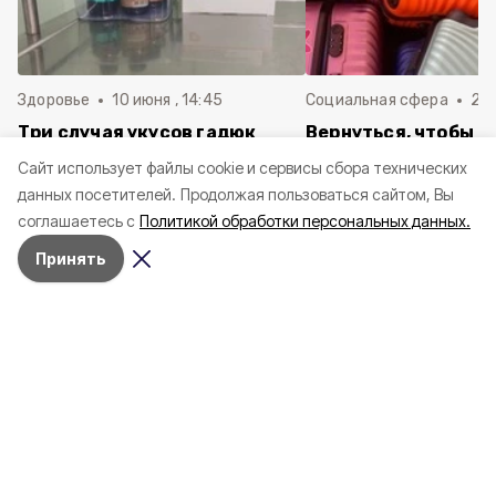
Здоровье
10 июня , 14:45
Социальная сфера
20 
Три случая укусов гадюк
Вернуться, чтобы о
зафиксировали в
почти 1 500
Cайт использует файлы cookie и сервисы сбора технических
Белгородской области с
соотечественников
данных посетителей.
Продолжая пользоваться сайтом, Вы
начала года
в Белгородскую обл
соглашаетесь с
Политикой обработки персональных данных.
пять лет
Принять