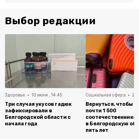
Выбор редакции
Здоровье
10 июня , 14:45
Социальная сфера
20 
Три случая укусов гадюк
Вернуться, чтобы о
зафиксировали в
почти 1 500
Белгородской области с
соотечественников
начала года
в Белгородскую обл
пять лет