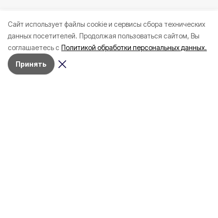
Cайт использует файлы cookie и сервисы сбора технических
данных посетителей.
Продолжая пользоваться сайтом, Вы
соглашаетесь с
Политикой обработки персональных данных.
Принять
Вчера, 22:26
СВО
Фото:
Женщина и мужчина ранены при
атаках ВСУ на Белгородскую
область
Дроны ударили по машинам в Белгородском