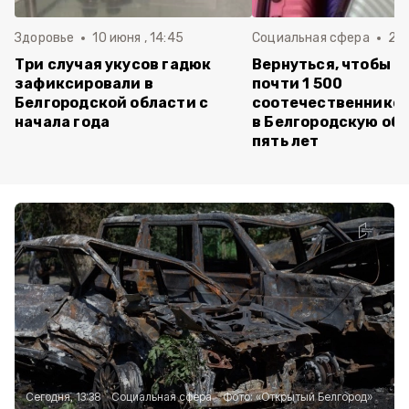
Здоровье
10 июня , 14:45
Социальная сфера
20 
Три случая укусов гадюк
Вернуться, чтобы о
зафиксировали в
почти 1 500
Белгородской области с
соотечественников
начала года
в Белгородскую обл
пять лет
Сегодня, 13:38
Социальная сфера
Фото:
«Открытый Белгород»