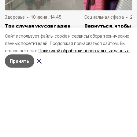
Здоровье
10 июня , 14:45
Социальная сфера
20 
Три случая укусов гадюк
Вернуться, чтобы о
зафиксировали в
почти 1 500
Cайт использует файлы cookie и сервисы сбора технических
Белгородской области с
соотечественников
данных посетителей.
Продолжая пользоваться сайтом, Вы
начала года
в Белгородскую обл
соглашаетесь с
Политикой обработки персональных данных.
пять лет
Принять