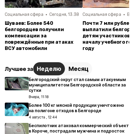
Социальная сфера
Сегодня, 13:38
Социальная сфера
Вче
Шуваев: Более 540
Почти 7 млн рублей
белгородцев получили
выплатили белгор
компенсации за
детям участников 
повреждённые при атаках
началу учебного го
ВСУ автомобили
году
Неделю
Месяц
Лучшее за
Белгородский округ стал самым атакуемым
муниципалитетом Белгородской области за
сутки
Вчера, 11:18
Более 100 кг мясной продукции уничтожено
на полигоне отходов в Белгороде
4 августа , 12:44
Беспилотник атаковал коммерческий объект
в Короче, пострадали мужчина и подросток