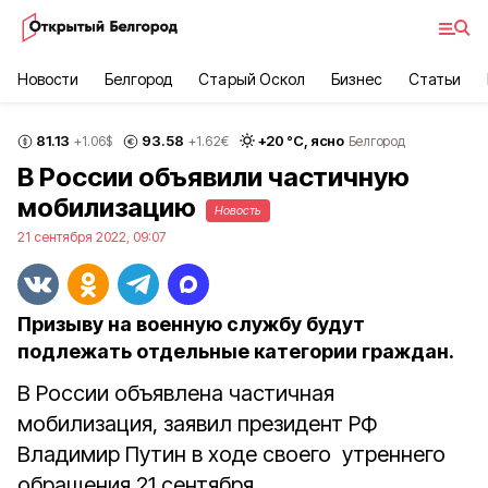
Новости
Белгород
Старый Оскол
Бизнес
Статьи
81.13
93.58
+
20
°С,
ясно
+1.06
$
+1.62
€
Белгород
В России объявили частичную
мобилизацию
Новость
21 сентября 2022, 09:07
Призыву на военную службу будут
подлежать отдельные категории граждан.
В России объявлена частичная
мобилизация, заявил президент РФ
Владимир Путин в ходе своего утреннего
обращения 21 сентября.