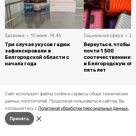
Здоровье
10 июня , 14:45
Социальная сфера
20 
Три случая укусов гадюк
Вернуться, чтобы о
зафиксировали в
почти 1 500
Белгородской области с
соотечественников
начала года
в Белгородскую обл
пять лет
Cайт использует файлы cookie и сервисы сбора технических
данных посетителей.
Продолжая пользоваться сайтом, Вы
соглашаетесь с
Политикой обработки персональных данных.
Принять