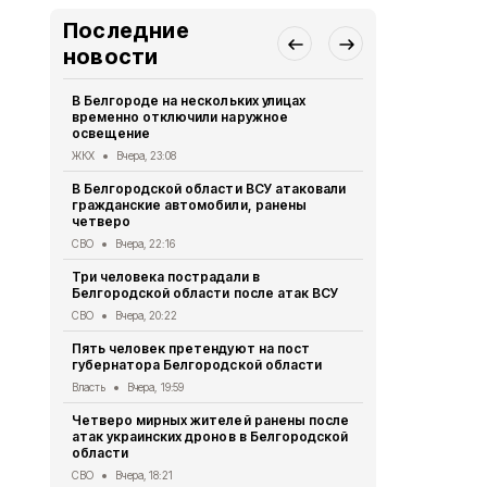
Последние
новости
В Белгороде на нескольких улицах
Автомобиль
временно отключили наружное
округа подв
освещение
дрона
ЖКХ
Вчера, 23:08
СВО
Вчера, 1
В Белгородской области ВСУ атаковали
Первый эта
гражданские автомобили, ранены
участковый
четверо
области 11 
СВО
Вчера, 22:16
Общество
Вч
Три человека пострадали в
В Белгородс
Белгородской области после атак ВСУ
атак ВСУ по
жителей
СВО
Вчера, 20:22
СВО
Вчера, 1
Пять человек претендуют на пост
губернатора Белгородской области
Водитель л
пострадал 
Власть
Вчера, 19:59
«КамАЗом» 
Четверо мирных жителей ранены после
ДТП
Вчера, 1
атак украинских дронов в Белгородской
области
В Белгородс
родились 50
СВО
Вчера, 18:21