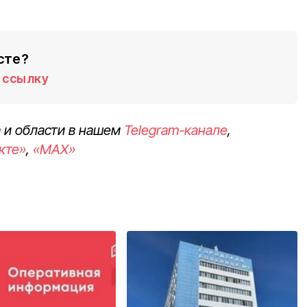
сте?
ссылку
 и области в нашем
Telegram-канале
,
кте»
,
«MAX»