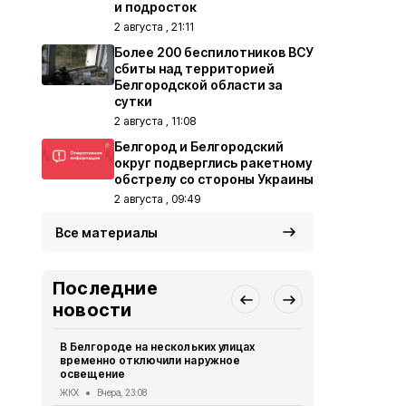
и подросток
2 августа , 21:11
Более 200 беспилотников ВСУ
сбиты над территорией
Белгородской области за
сутки
2 августа , 11:08
Белгород и Белгородский
округ подверглись ракетному
обстрелу со стороны Украины
2 августа , 09:49
Все материалы
Последние
новости
В Белгороде на нескольких улицах
Автомобиль
временно отключили наружное
округа подв
освещение
дрона
ЖКХ
Вчера, 23:08
СВО
Вчера, 1