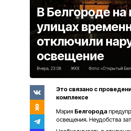
В Белгороде на
улицах времен
отключили нар
освещение
Вчера, 23:08
ЖКХ
Фото:
«Открытый Белг
Это связано с проведен
комплексе
Мэрия
Белгорода
предупр
освещения. Неудобства зат