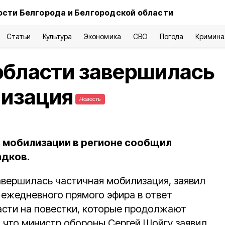
ости Белгорода и Белгородской области
Статьи
Культура
Экономика
СВО
Погода
Кримина
области завершилась
лизация
Новость
 мобилизации в регионе сообщил
адков.
авершилась частичная мобилизация, заявил
 ежедневного прямого эфира в ответ
асти на повестки, которые продолжают
, что министр обороны Сергей Шойгу заявил