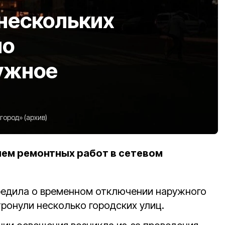
 нескольких
но
ужное
ород» (архив)
ием ремонтных работ в сетевом
едила о временном отключении наружного
ронули несколько городских улиц.