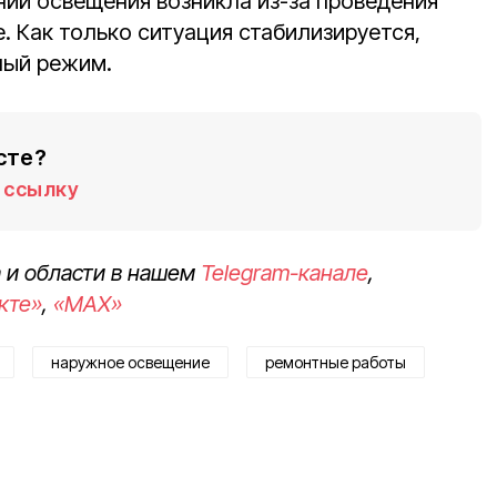
ии освещения возникла из-за проведения
. Как только ситуация стабилизируется,
ный режим.
сте?
ссылку
 и области в нашем
Telegram-канале
,
кте»
,
«MAX»
наружное освещение
ремонтные работы