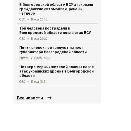
В Белгородской области ВСУ атаковали
Первый эта
гражданские автомобили, ранены
участковый
четверо
области 11 
СВО
Вчера, 22:16
Общество
Вч
Три человека пострадали в
В Белгородс
Белгородской области после атак ВСУ
атак ВСУ по
жителей
СВО
Вчера, 20:22
СВО
Вчера, 1
Пять человек претендуют на пост
губернатора Белгородской области
Водитель л
пострадал 
Власть
Вчера, 19:59
«КамАЗом» 
Четверо мирных жителей ранены после
ДТП
Вчера, 1
атак украинских дронов в Белгородской
области
В Белгородс
родились 50
СВО
Вчера, 18:21
Общество
Вч
Все новости