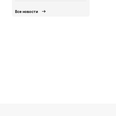
Общество
Вч
Все новости