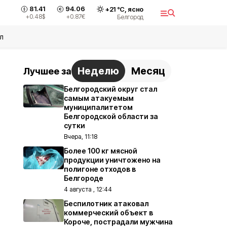
81.41
94.06
+
21
°С,
ясно
+0.48
$
+0.87
€
Белгород
л
Неделю
Месяц
Лучшее за
Белгородский округ стал
самым атакуемым
муниципалитетом
Белгородской области за
сутки
Вчера, 11:18
Более 100 кг мясной
продукции уничтожено на
полигоне отходов в
Белгороде
4 августа , 12:44
Беспилотник атаковал
коммерческий объект в
Короче, пострадали мужчина