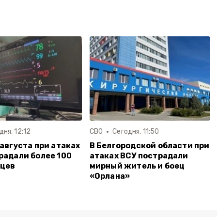
дня, 12:12
СВО
Сегодня, 11:50
 августа при атаках
В Белгородской области при
радали более 100
атаках ВСУ пострадали
дцев
мирный житель и боец
«Орлана»