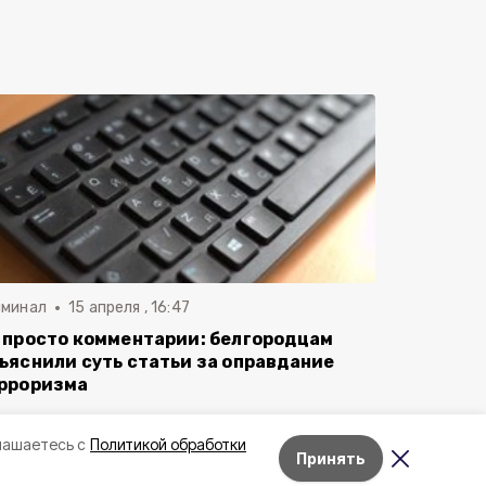
иминал
15 апреля , 16:47
 просто комментарии: белгородцам
ъяснили суть статьи за оправдание
рроризма
лашаетесь с
Политикой обработки
Принять
Лента новостей