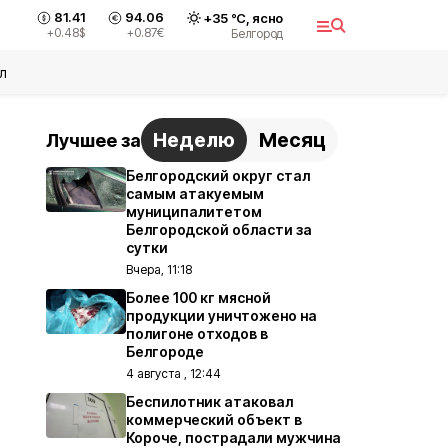
81.41
94.06
+
35
°С,
ясно
+0.48
$
+0.87
€
Белгород
л
Неделю
Месяц
Лучшее за
Белгородский округ стал
самым атакуемым
муниципалитетом
Белгородской области за
сутки
Вчера, 11:18
Более 100 кг мясной
продукции уничтожено на
полигоне отходов в
Белгороде
4 августа , 12:44
Беспилотник атаковал
коммерческий объект в
Короче, пострадали мужчина