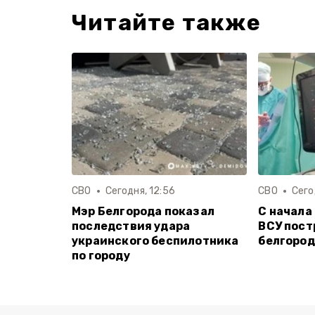
Читайте также
СВО
Сегодня, 12:56
СВО
Сего
Мэр Белгорода показал
С начала
последствия удара
ВСУ пост
украинского беспилотника
белгоро
по городу