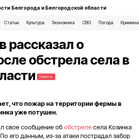
сти Белгорода и Белгородской области
Статьи
Культура
Экономика
СВО
Погода
Кримина
в рассказал о
сле обстрела села в
ласти
Новость
ет, что пожар на территории фермы в
инка уже потушен.
ил свое сообщение об
обстреле
села Козинка
 По его данным, из-за атаки пострадал забор