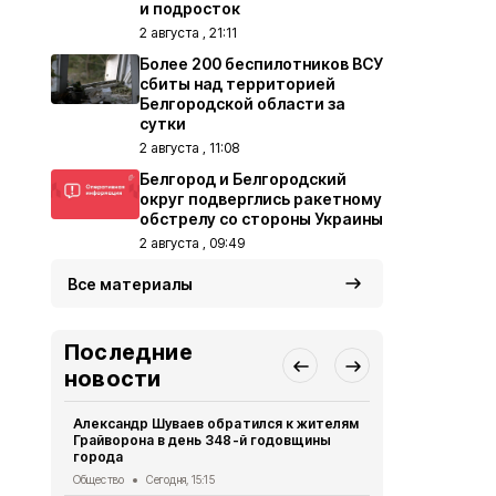
и подросток
2 августа , 21:11
Более 200 беспилотников ВСУ
сбиты над территорией
Белгородской области за
сутки
2 августа , 11:08
Белгород и Белгородский
округ подверглись ракетному
обстрелу со стороны Украины
2 августа , 09:49
Все материалы
Последние
новости
Александр Шуваев обратился к жителям
Шуваев: Бо
Грайворона в день 348-й годовщины
получили к
города
при атаках
Общество
Сегодня, 15:15
Социальная сфер