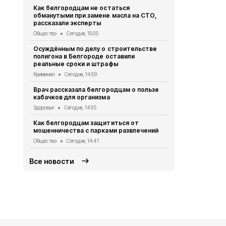
Как белгородцам не остаться
Мэр Белгор
обманутыми при замене масла на СТО,
удара украи
рассказали эксперты
городу
Общество
Сегодня, 15:05
СВО
Сегодня
Осуждённым по делу о строительстве
Жителей Бе
полигона в Белгороде оставили
временных 
реальные сроки и штрафы
Белгород
Сег
Криминал
Сегодня, 14:59
В Белгород
Врач рассказала белгородцам о пользе
число обра
кабачков для организма
Безопасность
Здоровье
Сегодня, 14:55
С начала ав
Как белгородцам защититься от
пострадали
мошенничества с парками развлечений
СВО
Сегодня
Общество
Сегодня, 14:41
Все новости