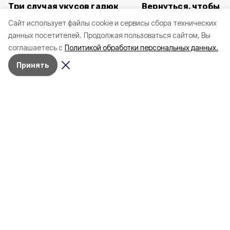
Три случая укусов гадюк
Вернуться, чтобы о
зафиксировали в
почти 1 500
Cайт использует файлы cookie и сервисы сбора технических
Белгородской области с
соотечественников
данных посетителей.
Продолжая пользоваться сайтом, Вы
начала года
в Белгородскую обл
соглашаетесь с
Политикой обработки персональных данных.
пять лет
Принять
4 марта , 17:38
Общество
Фото:
«Открытый Белгород»
Аромасвечи, плед и
водонагреватель: Что подарить