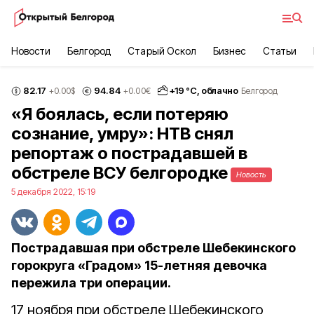
Новости
Белгород
Старый Оскол
Бизнес
Статьи
82.17
94.84
+
19
°С,
облачно
+0.00
$
+0.00
€
Белгород
«Я боялась, если потеряю
сознание, умру»: НТВ снял
репортаж о пострадавшей в
обстреле ВСУ белгородке
Новость
5 декабря 2022, 15:19
Пострадавшая при обстреле Шебекинского
горокруга «Градом» 15-летняя девочка
пережила три операции.
17 ноября при обстреле Шебекинского