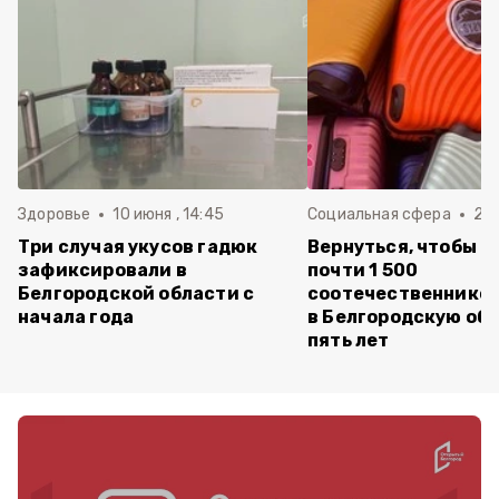
Здоровье
10 июня , 14:45
Социальная сфера
20 
Три случая укусов гадюк
Вернуться, чтобы о
зафиксировали в
почти 1 500
Белгородской области с
соотечественников
начала года
в Белгородскую обл
пять лет