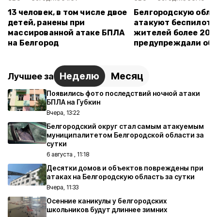
13 человек, в том числе двое
Белгородскую обла
детей, ранены при
атакуют беспилотн
массированной атаке БПЛА
жителей более 20 
на Белгород
предупреждали об 
Неделю
Месяц
Лучшее за
Появились фото последствий ночной атаки
БПЛА на Губкин
Вчера, 13:22
Белгородский округ стал самым атакуемым
муниципалитетом Белгородской области за
сутки
6 августа , 11:18
Десятки домов и объектов повреждены при
атаках на Белгородскую область за сутки
Вчера, 11:33
Осенние каникулы у белгородских
школьников будут длиннее зимних