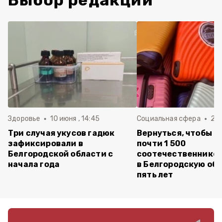
Выбор редакции
Здоровье
10 июня , 14:45
Социальная сфера
20 
Три случая укусов гадюк
Вернуться, чтобы о
зафиксировали в
почти 1 500
Белгородской области с
соотечественников
начала года
в Белгородскую обл
пять лет