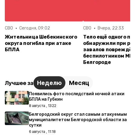
СВО
Сегодня, 09:02
СВО
Вчера, 22:33
Жительница Шебекинского
Тело ещё одного по
округа погибла при атаке
обнаружили при ра
БПЛА
завалов повреждён
беспилотником МКД
Белгороде
Неделю
Месяц
Лучшее за
Появились фото последствий ночной атаки
БПЛА на Губкин
8 августа , 13:22
Белгородский округ стал самым атакуемым
муниципалитетом Белгородской области за
сутки
6 августа , 11:18