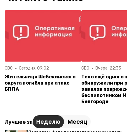
СВО
Сегодня, 09:02
СВО
Вчера, 22:33
Жительница Шебекинского
Тело ещё одного по
округа погибла при атаке
обнаружили при ра
БПЛА
завалов повреждён
беспилотником МКД
Белгороде
Неделю
Месяц
Лучшее за