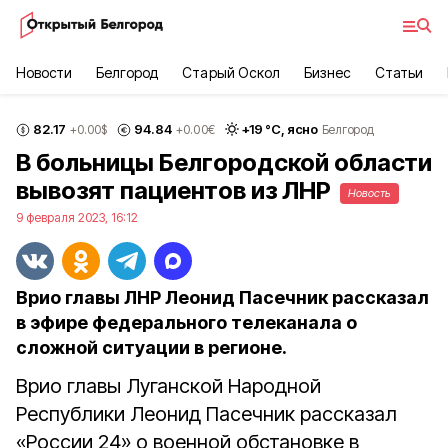
Новости
Белгород
Старый Оскол
Бизнес
Статьи
82.17
94.84
+
19
°С,
ясно
+0.00
$
+0.00
€
Белгород
В больницы Белгородской области
вывозят пациентов из ЛНР
Новость
9 февраля 2023, 16:12
Врио главы ЛНР Леонид Пасечник рассказал
в эфире федерального телеканала о
сложной ситуации в регионе.
Врио главы Луганской Народной
Республики Леонид Пасечник рассказал
«России 24» о военной обстановке в