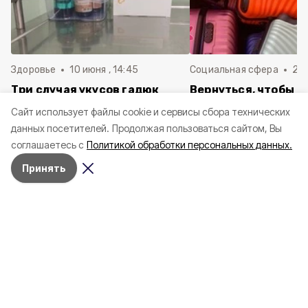
Здоровье
10 июня , 14:45
Социальная сфера
20 
Три случая укусов гадюк
Вернуться, чтобы о
зафиксировали в
почти 1 500
Cайт использует файлы cookie и сервисы сбора технических
Белгородской области с
соотечественников
данных посетителей.
Продолжая пользоваться сайтом, Вы
начала года
в Белгородскую обл
соглашаетесь с
Политикой обработки персональных данных.
пять лет
Принять