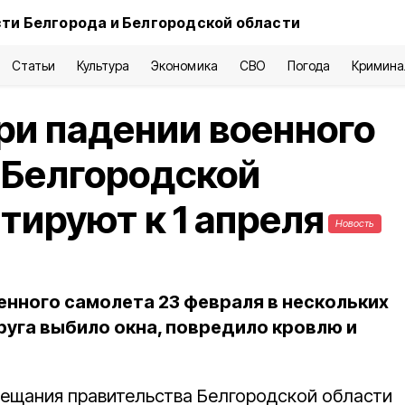
ти Белгорода и Белгородской области
Статьи
Культура
Экономика
СВО
Погода
Кримина
и падении военного
 Белгородской
тируют к 1 апреля
Новость
енного самолета 23 февраля в нескольких
руга выбило окна, повредило кровлю и
вещания правительства Белгородской области