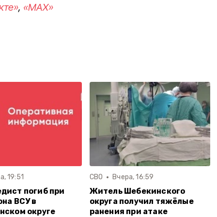
кте»
,
«MAX»
а, 19:51
СВО
Вчера, 16:59
дист погиб при
Житель Шебекинского
она ВСУ в
округа получил тяжёлые
нском округе
ранения при атаке