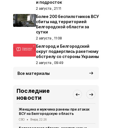
и подросток
2 августа , 21:11
Более 200 беспилотников ВСУ
сбиты над территорией
Белгородской области за
сутки
2 августа , 11:08
Белгород и Белгородский
округ подверглись ракетному
обстрелу со стороны Украины
2 августа , 09:49
Все материалы
Последние
новости
Женщина и мужчина ранены при атаках
В Белгород
ВСУ на Белгородскую область
похитили у 
предлогом 
СВО
Вчера, 22:26
Криминал
Вче