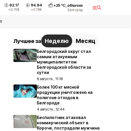
82.17
94.84
+
25
°С,
облачно
+0.76
$
+0.78
€
Белгород
л
Неделю
Месяц
Лучшее за
Белгородский округ стал
самым атакуемым
муниципалитетом
Белгородской области за
сутки
6 августа , 11:18
Более 100 кг мясной
продукции уничтожено на
полигоне отходов в
Белгороде
4 августа , 12:44
Беспилотник атаковал
коммерческий объект в
Короче, пострадали мужчина