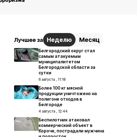
рроризма
Неделю
Месяц
Лучшее за
Белгородский округ стал
самым атакуемым
муниципалитетом
Белгородской области за
сутки
6 августа , 11:18
Более 100 кг мясной
продукции уничтожено на
полигоне отходов в
Белгороде
4 августа , 12:44
Беспилотник атаковал
коммерческий объект в
Короче, пострадали мужчина
и подросток