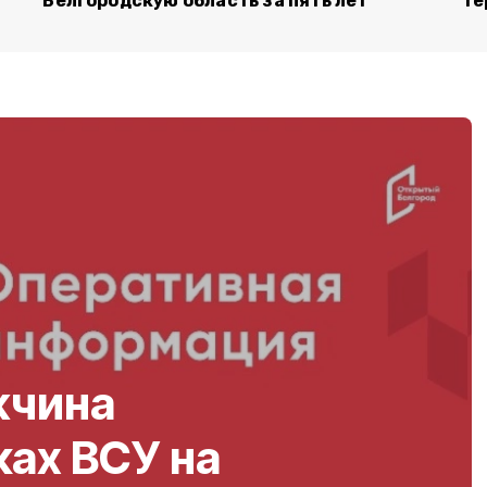
Белгородскую область за пять лет
те
жчина
ках ВСУ на