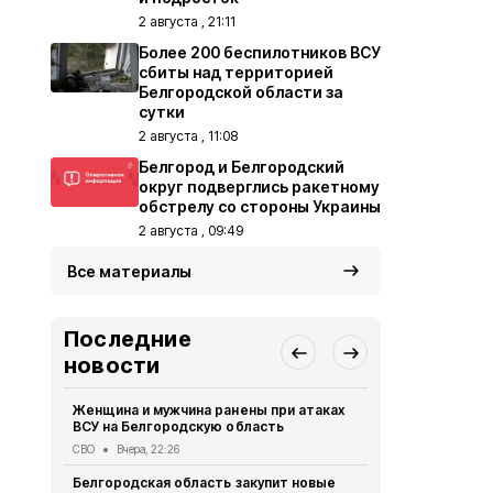
2 августа , 21:11
Более 200 беспилотников ВСУ
сбиты над территорией
Белгородской области за
сутки
2 августа , 11:08
Белгород и Белгородский
округ подверглись ракетному
обстрелу со стороны Украины
2 августа , 09:49
Все материалы
Последние
новости
Женщина и мужчина ранены при атаках
В Белгород
ВСУ на Белгородскую область
похитили у 
предлогом 
СВО
Вчера, 22:26
Криминал
Вче
Белгородская область закупит новые