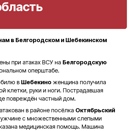
область
нам в Белгородском и Шебекинском
ены при атаках ВСУ на
Белгородскую
иональном оперштабе.
обилю в
Шебекино
женщина получила
й клетки, руки и ноги. Пострадавшая
оде повреждён частный дом.
атакован в районе посёлка
Октябрьский
Мужчине с множественными слепыми
казана медицинская помощь. Машина