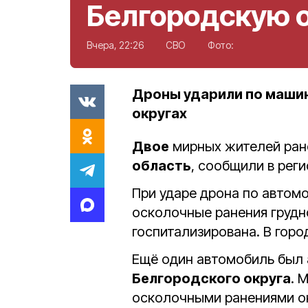
Белгородскую 
Вчера, 22:26
СВО
Фото:
Дроны ударили по маши
округах
Двое
мирных жителей ран
область
, сообщили в рег
При ударе дрона по автом
осколочные ранения грудно
госпитализирована. В гор
Ещё один автомобиль был 
Белгородского округа
. 
осколочными ранениями о