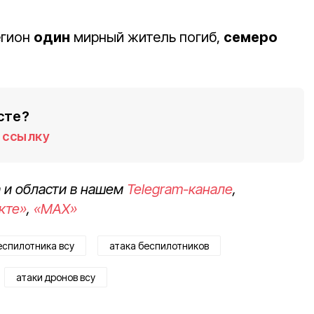
егион
один
мирный житель погиб,
семеро
сте?
ссылку
 и области в нашем
Telegram-канале
,
кте»
,
«MAX»
еспилотника всу
атака беспилотников
атаки дронов всу