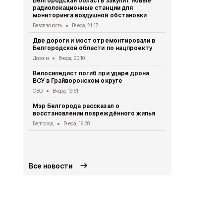
Белгородская область закупит новые
радиолокационные станции для
Житель Шеб
мониторинга воздушной обстановки
тяжёлые ра
дрона
Безопасность
Вчера, 21:17
СВО
Вчера, 1
Две дороги и мост отремонтировали в
Белгородской области по нацпроекту
Александр 
Борисовског
Дороги
Вчера, 20:10
освобожден
Велосипедист погиб при ударе дрона
Общество
Вч
ВСУ в Грайворонском округе
В выходные
СВО
Вчера, 19:51
аномальная
Мэр Белгорода рассказал о
Погода
Вчера
восстановлении повреждённого жилья
Белгородск
Белгород
Вчера, 19:28
лечить тяж
совместно 
СВО
Вчера, 1
Все новости