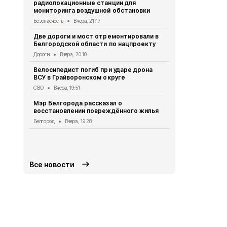
радиолокационные станции для
Житель Шеб
мониторинга воздушной обстановки
тяжёлые ра
дрона
Безопасность
Вчера, 21:17
СВО
Вчера, 1
Две дороги и мост отремонтировали в
Белгородской области по нацпроекту
Александр 
Борисовског
Дороги
Вчера, 20:10
освобожден
Велосипедист погиб при ударе дрона
Общество
Вч
ВСУ в Грайворонском округе
В выходные
СВО
Вчера, 19:51
аномальная
Мэр Белгорода рассказал о
Погода
Вчера
восстановлении повреждённого жилья
Белгородск
Белгород
Вчера, 19:28
лечить тяж
совместно 
СВО
Вчера, 1
Все новости