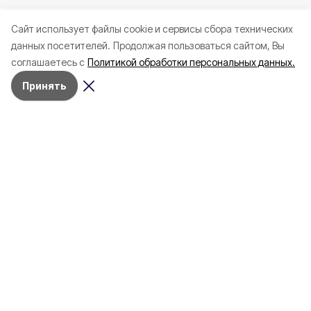
Cайт использует файлы cookie и сервисы сбора технических
данных посетителей.
Продолжая пользоваться сайтом, Вы
соглашаетесь с
Политикой обработки персональных данных.
Принять
Вчера, 23:08
ЖКХ
Фото:
«Открытый Белгород» (архив)
В Белгороде на нескольких улицах
временно отключили наружное
освещение
Это связано с проведением ремонтных
работ в сетевом комплексе