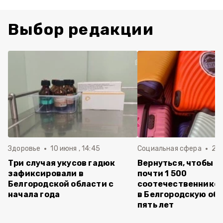
Выбор редакции
Здоровье
10 июня , 14:45
Социальная сфера
20 
Три случая укусов гадюк
Вернуться, чтобы о
зафиксировали в
почти 1 500
Белгородской области с
соотечественников
начала года
в Белгородскую обл
пять лет