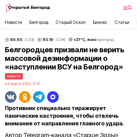
Новости
Белгород
Старый Оскол
Бизнес
Статьи
80.93
93.19
+
21
°С,
ясно
-0.20
$
-0.39
€
Белгород
Белгородцев призвали не верить
массовой дезинформации о
«наступлении ВСУ на Белгород»
Новость
24 марта 2023, 17:37
Противник специально тиражирует
панические настроения, чтобы отвлечь
внимание от направления главного удара.
Автор Telegram-канала «Старше Эдды»