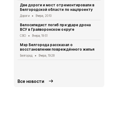
СВО
Вчера, 1
Две дороги и мост отремонтировали в
Белгородской области по нацпроекту
Александр 
Борисовског
Дороги
Вчера, 20:10
освобожден
Велосипедист погиб при ударе дрона
Общество
Вч
ВСУ в Грайворонском округе
В выходные
СВО
Вчера, 19:51
аномальная
Мэр Белгорода рассказал о
Погода
Вчера
восстановлении повреждённого жилья
Белгородск
Белгород
Вчера, 19:28
лечить тяж
совместно 
СВО
Вчера, 1
Все новости