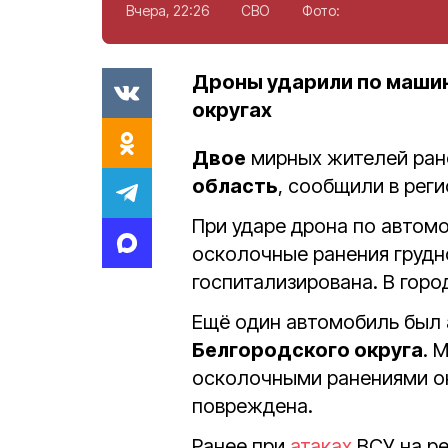
Вчера, 22:26
СВО
Фото:
Дроны ударили по маши
округах
Двое
мирных жителей ран
область
, сообщили в рег
При ударе дрона по автом
осколочные ранения грудно
госпитализирована. В гор
Ещё один автомобиль был 
Белгородского округа
. 
осколочными ранениями о
повреждена.
Ранее при
атаках
ВСУ на р