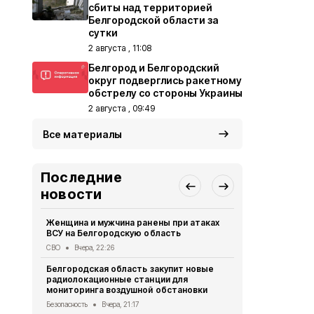
сбиты над территорией
Белгородской области за
сутки
2 августа , 11:08
Белгород и Белгородский
округ подверглись ракетному
обстрелу со стороны Украины
2 августа , 09:49
Все материалы
Последние
новости
Женщина и мужчина ранены при атаках
В Белгород
ВСУ на Белгородскую область
похитили у 
предлогом 
СВО
Вчера, 22:26
Криминал
Вче
Белгородская область закупит новые
радиолокационные станции для
Житель Шеб
мониторинга воздушной обстановки
тяжёлые ра
дрона
Безопасность
Вчера, 21:17