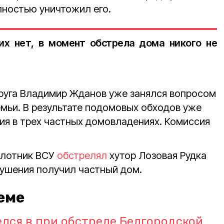
лностью уничтожил его.
их нет, в момент обстрела дома никого не
руга Владимир Жданов уже занялся вопросом
мьи. В результате подомовых обходов уже
я в трех частных домовладениях. Комиссия
илотник ВСУ
обстрелял
хутор Лозовая Рудка
рушения получил частный дом.
еме
елся в при обстреле Белгородской