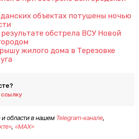
жданских объектах потушены ночью
сти
 результате обстрела ВСУ Новой
городом
рышу жилого дома в Терезовке
уга
сте?
ссылку
 и области в нашем
Telegram-канале
,
кте»
,
«MAX»