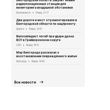
Белгородская область закупит новые
радиолокационные станции для
Житель Шеб
мониторинга воздушной обстановки
тяжёлые ра
дрона
Безопасность
Вчера, 21:17
СВО
Вчера, 1
Две дороги и мост отремонтировали в
Белгородской области по нацпроекту
Александр 
Борисовског
Дороги
Вчера, 20:10
освобожден
Велосипедист погиб при ударе дрона
Общество
Вч
ВСУ в Грайворонском округе
В выходные
СВО
Вчера, 19:51
аномальная
Мэр Белгорода рассказал о
Погода
Вчера
восстановлении повреждённого жилья
Белгородск
Белгород
Вчера, 19:28
лечить тяж
совместно 
СВО
Вчера, 1
Все новости