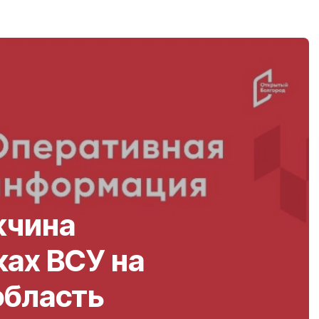
жчина
ках ВСУ на
область