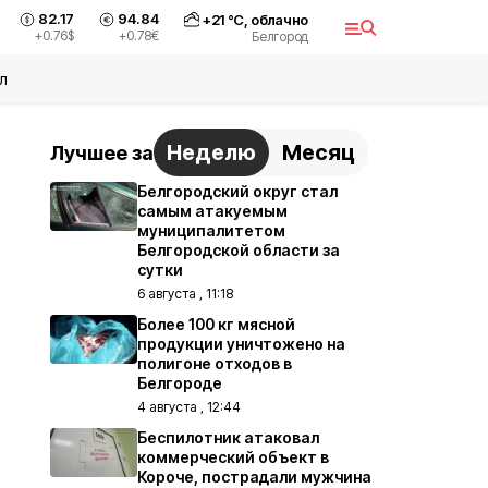
82.17
94.84
+
21
°С,
облачно
+0.76
$
+0.78
€
Белгород
л
Неделю
Месяц
Лучшее за
Белгородский округ стал
самым атакуемым
муниципалитетом
Белгородской области за
сутки
6 августа , 11:18
Более 100 кг мясной
продукции уничтожено на
полигоне отходов в
Белгороде
4 августа , 12:44
Беспилотник атаковал
коммерческий объект в
Короче, пострадали мужчина