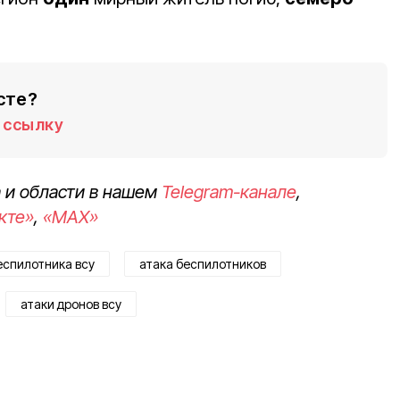
сте?
ссылку
 и области в нашем
Telegram-канале
,
кте»
,
«MAX»
еспилотника всу
атака беспилотников
атаки дронов всу