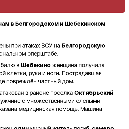
нам в Белгородском и Шебекинском
ены при атаках ВСУ на
Белгородскую
иональном оперштабе.
обилю в
Шебекино
женщина получила
й клетки, руки и ноги. Пострадавшая
оде повреждён частный дом.
атакован в районе посёлка
Октябрьский
Мужчине с множественными слепыми
казана медицинская помощь. Машина
егион
один
мирный житель погиб,
семеро