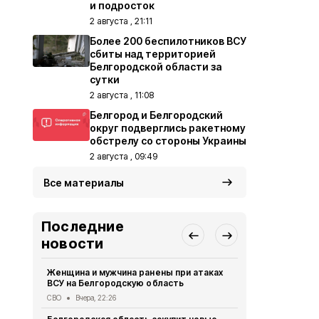
и подросток
2 августа , 21:11
Более 200 беспилотников ВСУ
сбиты над территорией
Белгородской области за
сутки
2 августа , 11:08
Белгород и Белгородский
округ подверглись ракетному
обстрелу со стороны Украины
2 августа , 09:49
Все материалы
Последние
новости
Женщина и мужчина ранены при атаках
В Белгород
ВСУ на Белгородскую область
похитили у 
предлогом 
СВО
Вчера, 22:26
Криминал
Вче