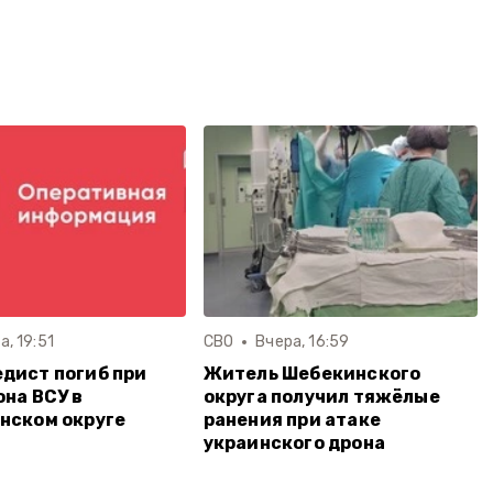
а, 19:51
СВО
Вчера, 16:59
дист погиб при
Житель Шебекинского
она ВСУ в
округа получил тяжёлые
нском округе
ранения при атаке
украинского дрона