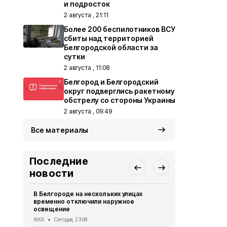
и подросток
2 августа , 21:11
Более 200 беспилотников ВСУ
сбиты над территорией
Белгородской области за
сутки
2 августа , 11:08
Белгород и Белгородский
округ подверглись ракетному
обстрелу со стороны Украины
2 августа , 09:49
Все материалы
Последние
новости
В Белгороде на нескольких улицах
Автомобиль
временно отключили наружное
округа подв
освещение
дрона
ЖКХ
Сегодня, 23:08
СВО
Сегодня