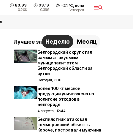
80.93
93.19
+
24
°С,
ясно
-0.20
$
-0.39
€
Белгород
л
Неделю
Месяц
Лучшее за
Белгородский округ стал
самым атакуемым
муниципалитетом
Белгородской области за
сутки
Сегодня, 11:18
Более 100 кг мясной
продукции уничтожено на
полигоне отходов в
Белгороде
4 августа , 12:44
Беспилотник атаковал
коммерческий объект в
Короче, пострадали мужчина