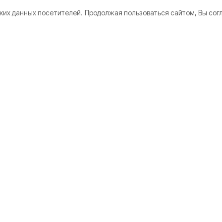
ких данных посетителей.
Продолжая пользоваться сайтом, Вы сог
 области
 гражданские
анены