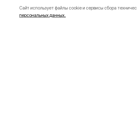
Cайт использует файлы cookie и сервисы сбора техничес
персональных данных.
В Белгородской
ВСУ атаковали
автомобили, р
четверо