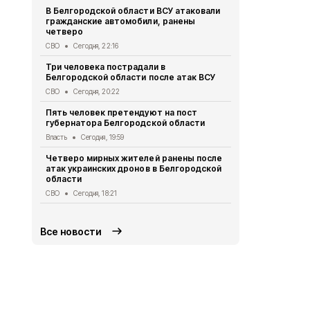
В Белгородской области ВСУ атаковали
Первый эта
гражданские автомобили, ранены
участковый
четверо
области 11 
СВО
Сегодня, 22:16
Общество
Се
Три человека пострадали в
В Белгородс
Белгородской области после атак ВСУ
атак ВСУ по
жителей
СВО
Сегодня, 20:22
СВО
Сегодня,
Пять человек претендуют на пост
губернатора Белгородской области
Водитель л
пострадал 
Власть
Сегодня, 19:59
«КамАЗом» 
Четверо мирных жителей ранены после
ДТП
Сегодня
атак украинских дронов в Белгородской
области
В Белгородс
родились 50
СВО
Сегодня, 18:21
Общество
Се
Все новости