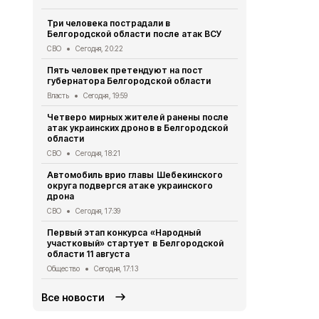
Три человека пострадали в
В Белгородс
Белгородской области после атак ВСУ
атак ВСУ по
жителей
СВО
Сегодня, 20:22
СВО
Сегодня,
Пять человек претендуют на пост
губернатора Белгородской области
Водитель л
пострадал 
Власть
Сегодня, 19:59
«КамАЗом» 
Четверо мирных жителей ранены после
ДТП
Сегодня
атак украинских дронов в Белгородской
области
В Белгородс
родились 50
СВО
Сегодня, 18:21
Общество
Се
Автомобиль врио главы Шебекинского
округа подвергся атаке украинского
В Белгород
дрона
миллиона то
СВО
Сегодня, 17:39
Экономика
Се
Первый этап конкурса «Народный
Цены на жи
участковый» стартует в Белгородской
продолжают
области 11 августа
года
Общество
Сегодня, 17:13
Экономика
Се
Все новости