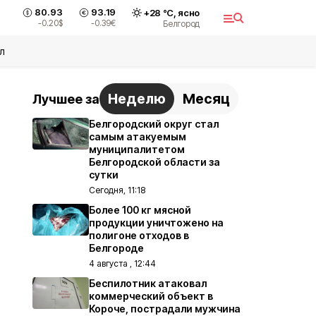
80.93
93.19
+
28
°С,
ясно
-0.20
$
-0.39
€
Белгород
л
Неделю
Месяц
Лучшее за
Белгородский округ стал
самым атакуемым
муниципалитетом
Белгородской области за
сутки
Сегодня, 11:18
Более 100 кг мясной
продукции уничтожено на
полигоне отходов в
Белгороде
4 августа , 12:44
Беспилотник атаковал
коммерческий объект в
Короче, пострадали мужчина