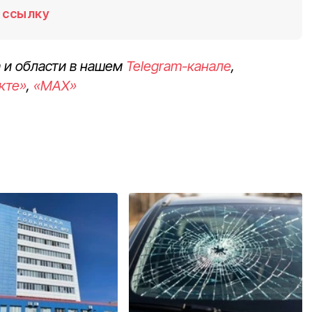
ссылку
 и области в нашем
Telegram-канале
,
кте»
,
«MAX»