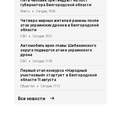
Пять человек претендуют на пост
губернатора Белгородской области
Водитель л
пострадал 
Власть
Сегодня, 19:59
«КамАЗом» 
Четверо мирных жителей ранены после
ДТП
Сегодня
атак украинских дронов в Белгородской
области
В Белгородс
родились 50
СВО
Сегодня, 18:21
Общество
Се
Автомобиль врио главы Шебекинского
округа подвергся атаке украинского
В Белгород
дрона
миллиона то
СВО
Сегодня, 17:39
Экономика
Се
Первый этап конкурса «Народный
Цены на жи
участковый» стартует в Белгородской
продолжают
области 11 августа
года
Общество
Сегодня, 17:13
Экономика
Се
Все новости