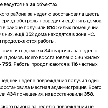
ё ведутся на
28
объектах.
ого района за неделю восстановила шесть
 период обстрелы повредили ещё пять домов.
я в районе получили
814
жилых помещений.
з них, ещё 352 дома находятся в зоне ЧС.
 продолжаются работы.
овил пять домов и 34 квартиры за неделю.
 11 домов. Всего восстановлено 586 жилых
—
755
. Работы продолжаются в
116
частных
ошедшей неделе повреждения получил один
восстановила местная администрация. Всего
или
434
помещения, из восстановили
358
.
ского района за неделю повреждений не