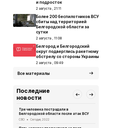
и подросток
2 августа , 21:11
Более 200 беспилотников ВСУ
сбиты над территорией
Белгородской области за
сутки
2 августа , 11:08
Белгород и Белгородский
округ подверглись ракетному
обстрелу со стороны Украины
2 августа , 09:49
Все материалы
Последние
новости
Три человека пострадали в
В Белгородс
Белгородской области после атак ВСУ
атак ВСУ по
жителей
СВО
Сегодня, 20:22
СВО
Сегодня,