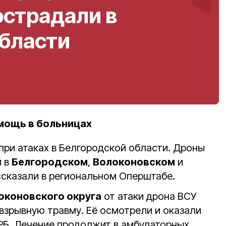
острадали в
области
мощь в больницах
при атаках в Белгородской области. Дроны
й в
Белгородском
,
Волоконовском
и
ссказали в региональном Оперштабе.
оконовского округа
от атаки дрона ВСУ
зрывную травму. Еë осмотрели и оказали
РБ. Лечение продолжит в амбулаторных