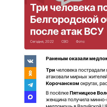
Три человека п
Белгородской 
после атак ВСУ
Сегодня, 20:22
СВО
Фото:
Раненым оказали медпо
Три
человека пострадали 
атаковали мирных жителе
Корочанском
округах, ра
В посёлке
Пятницкое Вол
женщина получила минно-в
медпомощь в Валуйской Ц