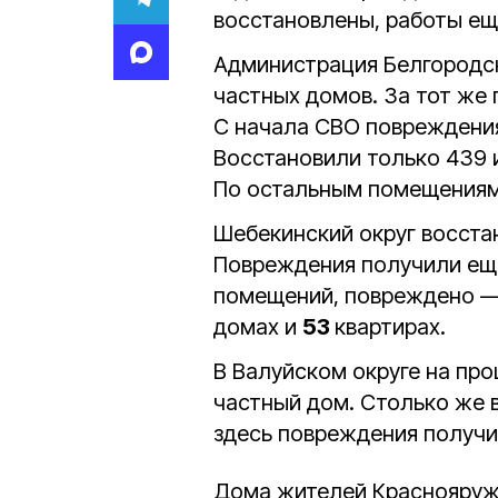
восстановлены, работы ещ
Администрация Белгородск
частных домов. За тот же
С начала СВО повреждени
Восстановили только 439 и
По остальным помещениям
Шебекинский округ восстан
Повреждения получили ещё
помещений, повреждено 
домах и
53
квартирах.
В Валуйском округе на пр
частный дом. Столько же 
здесь повреждения получ
Дома жителей Краснояруж