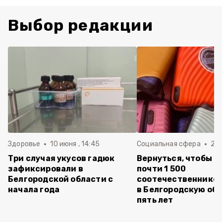
Выбор редакции
Здоровье
10 июня , 14:45
Социальная сфера
20 
Три случая укусов гадюк
Вернуться, чтобы о
зафиксировали в
почти 1 500
Белгородской области с
соотечественников
начала года
в Белгородскую обл
пять лет