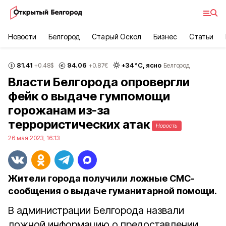
Новости
Белгород
Старый Оскол
Бизнес
Статьи
81.41
94.06
+
34
°С,
ясно
+0.48
$
+0.87
€
Белгород
Власти Белгорода опровергли
фейк о выдаче гумпомощи
горожанам из-за
террористических атак
Новость
26 мая 2023, 16:13
Жители города получили ложные СМС-
сообщения о выдаче гуманитарной помощи.
В администрации Белгорода назвали
ложной информацию о предоставлении