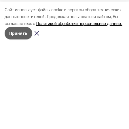
Cайт использует файлы cookie и сервисы сбора технических
данных посетителей.
Продолжая пользоваться сайтом, Вы
соглашаетесь с
Политикой обработки персональных данных.
Принять
Сегодня, 12:56
СВО
Фото:
Соцсети главы администрации Белгорода Валентина
Демидова
Мэр Белгорода показал
последствия удара украинского
беспилотника по городу
В городе повреждены социальный объект и
административное здание