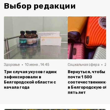
Выбор редакции
Здоровье
10 июня , 14:45
Социальная сфера
20 
Три случая укусов гадюк
Вернуться, чтобы о
зафиксировали в
почти 1 500
Белгородской области с
соотечественников
начала года
в Белгородскую обл
пять лет