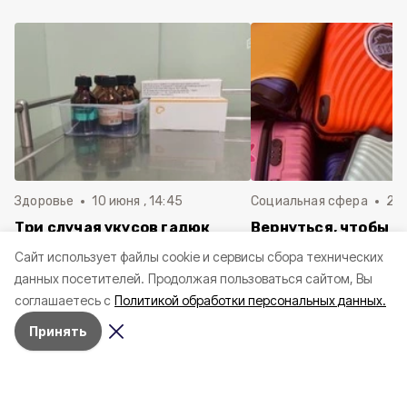
Здоровье
10 июня , 14:45
Социальная сфера
20 
Три случая укусов гадюк
Вернуться, чтобы о
зафиксировали в
почти 1 500
Cайт использует файлы cookie и сервисы сбора технических
Белгородской области с
соотечественников
данных посетителей.
Продолжая пользоваться сайтом, Вы
начала года
в Белгородскую обл
соглашаетесь с
Политикой обработки персональных данных.
пять лет
Принять