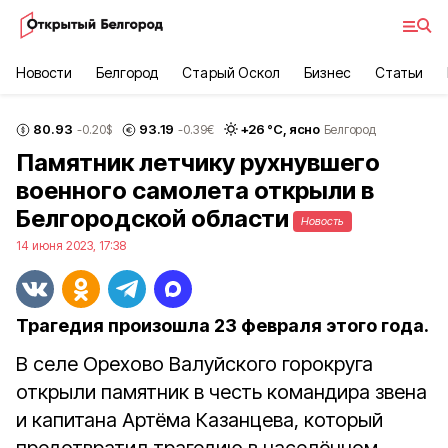
Новости
Белгород
Старый Оскол
Бизнес
Статьи
80.93
93.19
+
26
°С,
ясно
-0.20
$
-0.39
€
Белгород
Памятник летчику рухнувшего
военного самолета открыли в
Белгородской области
Новость
14 июня 2023, 17:38
Трагедия произошла 23 февраля этого года.
В селе Орехово Валуйского горокруга
открыли памятник в честь командира звена
и капитана Артёма Казанцева, который