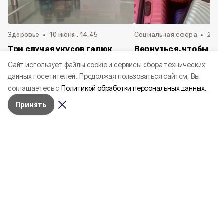
Здоровье
10 июня , 14:45
Социальная сфера
20 
Три случая укусов гадюк
Вернуться, чтобы о
зафиксировали в
почти 1 500
Cайт использует файлы cookie и сервисы сбора технических
Белгородской области с
соотечественников
данных посетителей.
Продолжая пользоваться сайтом, Вы
начала года
в Белгородскую обл
соглашаетесь с
Политикой обработки персональных данных.
пять лет
Принять