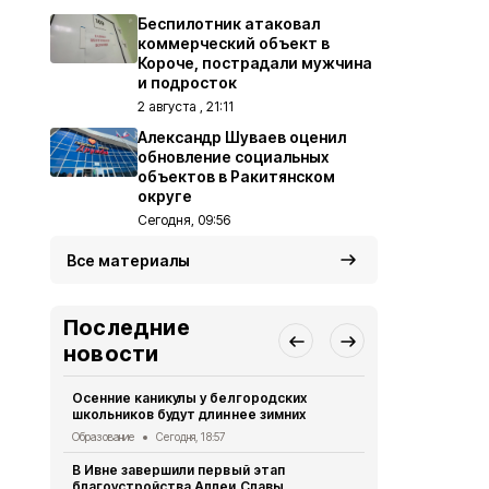
Беспилотник атаковал
коммерческий объект в
Короче, пострадали мужчина
и подросток
2 августа , 21:11
Александр Шуваев оценил
обновление социальных
объектов в Ракитянском
округе
Сегодня, 09:56
Все материалы
Последние
новости
Осенние каникулы у белгородских
Мужчина уто
школьников будут длиннее зимних
Борисовско
Образование
Сегодня, 18:57
ЧП
Сегодня, 
В Ивне завершили первый этап
Экотропу «
благоустройства Аллеи Славы
заповедник