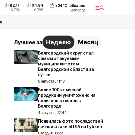
82.17
94.84
+
24
°С,
облачно
+0.76
$
+0.78
€
Белгород
л
Неделю
Месяц
Лучшее за
Белгородский округ стал
самым атакуемым
муниципалитетом
Белгородской области за
сутки
6 августа , 11:18
Более 100 кг мясной
продукции уничтожено на
полигоне отходов в
Белгороде
4 августа , 12:44
Появились фото последствий
ночной атаки БПЛА на Губкин
Сегодня, 13:22