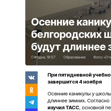
Осенние канику
белгородских 
будут длиннее 
Сегодня, 18:57
Образование
Фото:
«От
При пятидневной учебно
завершится 4 ноября
Осенние каникулы у школь
длиннее зимних. Согласн
изучил ТАСС
, основной п