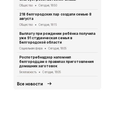
новыми сте
Общество
Сегодня, 18:50
Экология
Сег
218 белгородских пар создали семью 8
августа
Ещё два ми
украинских 
Общество
Сегодня, 18:15
Белгородск
Выплату при рождении ребёнка получила
СВО
Сегодня
уже 91 студенческая семья в
Белгородской области
В Белгород
КВН «Близк
Социальная сфера
Сегодня, 18:05
Культура
Сег
Роспотребнадзор напомнил
белгородцам о правилах приготовления
В Белгороде
домашних заготовок
более 7 млн
Безопасность
Сегодня, 18:05
Экология
Сег
Все новости