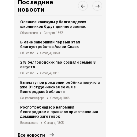
Последние
новости
Осенние каникулы у белгородских
Мужчина уто
школьников будут длиннее зимних
Борисовско
Образование
Сегодня, 18:57
ЧП
Сегодня, 
В Ивне завершили первый этап
Экотропу «
благоустройства Аллеи Славы
заповедник
новыми сте
Общество
Сегодня, 18:50
Экология
Сег
218 белгородских пар создали семью 8
августа
Ещё два ми
украинских 
Общество
Сегодня, 18:15
Белгородск
Выплату при рождении ребёнка получила
СВО
Сегодня
уже 91 студенческая семья в
Белгородской области
В Белгород
КВН «Близк
Социальная сфера
Сегодня, 18:05
Культура
Сег
Роспотребнадзор напомнил
белгородцам о правилах приготовления
В Белгороде
домашних заготовок
более 7 млн
Безопасность
Сегодня, 18:05
Экология
Сег
Все новости