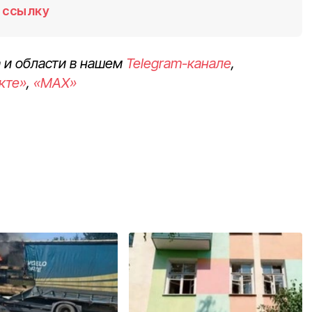
ссылку
 и области в нашем
Telegram-канале
,
кте»
,
«MAX»