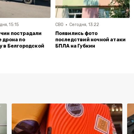
дня, 15:15
СВО
Сегодня, 13:22
чин пострадали
Появились фото
е дрона по
последствий ночной атаки
у в Белгородской
БПЛА на Губкин