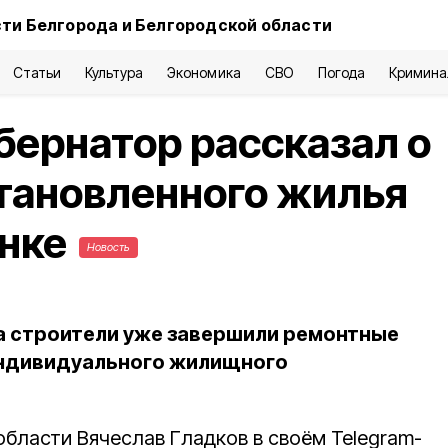
ти Белгорода и Белгородской области
Статьи
Культура
Экономика
СВО
Погода
Кримина
бернатор рассказал о
тановленного жилья
анке
Новость
а строители уже завершили ремонтные
индивидуального жилищного
области Вячеслав Гладков в своём Telegram-