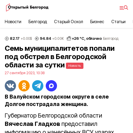
Новости
Белгород
Старый Оскол
Бизнес
Статьи
82.17
94.84
+
26
°С,
облачно
+0.00
$
+0.00
€
Белгород
Семь муниципалитетов попали
под обстрел в Белгородской
области за сутки
Новость
27 сентября 2023, 10:38
В Валуйском городском округе в селе
Долгое пострадала женщина.
Губернатор Белгородской области
Вячеслав Гладков
предоставил
информацию о нанесённых ВСУ ударах