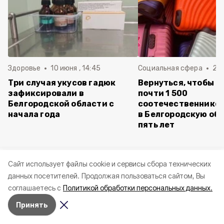
Здоровье
10 июня , 14:45
Социальная сфера
20 
Три случая укусов гадюк
Вернуться, чтобы о
зафиксировали в
почти 1 500
Белгородской области с
соотечественников
начала года
в Белгородскую обл
пять лет
Cайт использует файлы cookie и сервисы сбора технических
данных посетителей.
Продолжая пользоваться сайтом, Вы
соглашаетесь с
Политикой обработки персональных данных.
Принять