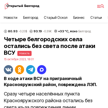
Новости
Белгород
Старый Оскол
Бизнес
Статьи
80.93
93.19
+
33
°С,
ясно
-0.20
$
-0.39
€
Белгород
Четыре белгородских села
остались без света после атаки
ВСУ
Новость
15 октября 2023, 18:01
В ходе атаки ВСУ на приграничный
Краснояружский район, повреждена ЛЭП.
Сразу четыре населённых пункта
Краснояружского района остались без
света из-за повреждения линии