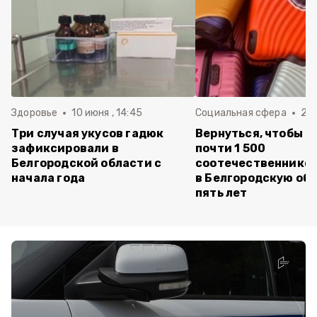
Здоровье
10 июня , 14:45
Социальная сфера
20 
Три случая укусов гадюк
Вернуться, чтобы о
зафиксировали в
почти 1 500
Белгородской области с
соотечественников
начала года
в Белгородскую обл
пять лет