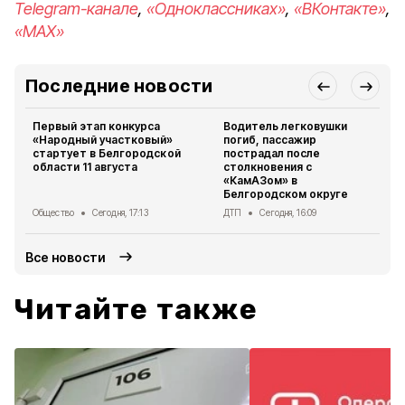
Telegram-канале
,
«Одноклассниках»
,
«ВКонтакте»
,
«MAX»
Последние новости
Первый этап конкурса
Водитель легковушки
«Народный участковый»
погиб, пассажир
стартует в Белгородской
пострадал после
области 11 августа
столкновения с
«КамАЗом» в
Белгородском округе
Общество
Сегодня, 17:13
ДТП
Сегодня, 16:09
Все новости
Читайте также