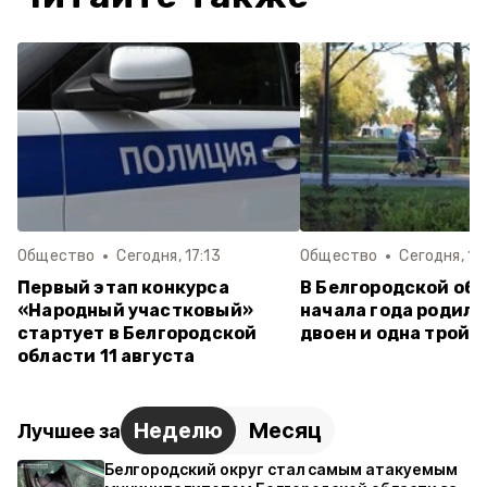
Общество
Сегодня, 17:13
Общество
Сегодня, 16
Первый этап конкурса
В Белгородской обл
«Народный участковый»
начала года родили
стартует в Белгородской
двоен и одна тройн
области 11 августа
Неделю
Месяц
Лучшее за
Белгородский округ стал самым атакуемым