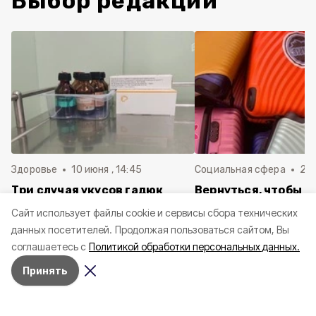
Выбор редакции
Здоровье
10 июня , 14:45
Социальная сфера
20 
Три случая укусов гадюк
Вернуться, чтобы о
зафиксировали в
почти 1 500
Cайт использует файлы cookie и сервисы сбора технических
Белгородской области с
соотечественников
данных посетителей.
Продолжая пользоваться сайтом, Вы
начала года
в Белгородскую обл
соглашаетесь с
Политикой обработки персональных данных.
пять лет
Принять