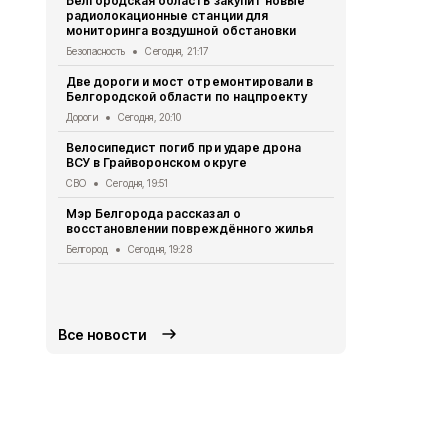
Белгородская область закупит новые
радиолокационные станции для
Житель Шеб
мониторинга воздушной обстановки
тяжёлые ра
дрона
Безопасность
Сегодня, 21:17
СВО
Сегодня
Две дороги и мост отремонтировали в
Белгородской области по нацпроекту
Александр 
Борисовског
Дороги
Сегодня, 20:10
освобожден
Велосипедист погиб при ударе дрона
Общество
Се
ВСУ в Грайворонском округе
В выходные
СВО
Сегодня, 19:51
аномальная
Мэр Белгорода рассказал о
Погода
Сегод
восстановлении повреждённого жилья
Белгородск
Белгород
Сегодня, 19:28
лечить тяж
совместно 
СВО
Сегодня
Все новости