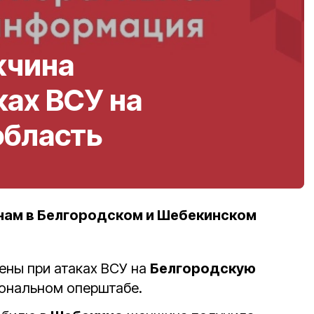
жчина
ках ВСУ на
область
нам в Белгородском и Шебекинском
ены при атаках ВСУ на
Белгородскую
иональном оперштабе.