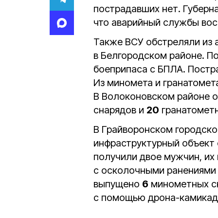
пострадавших нет. Губерн
что аварийный службы во
Также ВСУ обстреляли из 
в Белгородском районе. П
боеприпаса с БПЛА. Постр
Из миномета и гранатомет
В Волоконовском районе 
снарядов и
20
гранатометн
В Грайворонском городско
инфраструктурный объект с
получили двое мужчин, их
с осколочными ранениями 
выпущено
6
минометных сн
с помощью дрона-камикадз