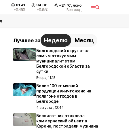
81.41
94.06
+
24
°С,
ясно
+0.48
$
+0.87
€
Белгород
л
Неделю
Месяц
Лучшее за
Белгородский округ стал
самым атакуемым
муниципалитетом
Белгородской области за
сутки
Вчера, 11:18
Более 100 кг мясной
продукции уничтожено на
полигоне отходов в
Белгороде
4 августа , 12:44
Беспилотник атаковал
коммерческий объект в
Короче, пострадали мужчина