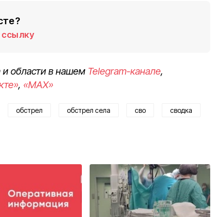
сте?
ссылку
 и области в нашем
Telegram-канале
,
кте»
,
«MAX»
обстрел
обстрел села
сво
сводка