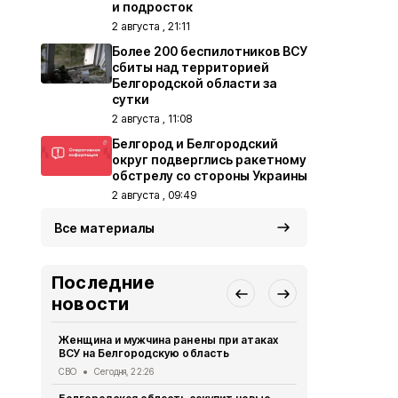
и подросток
2 августа , 21:11
Более 200 беспилотников ВСУ
сбиты над территорией
Белгородской области за
сутки
2 августа , 11:08
Белгород и Белгородский
округ подверглись ракетному
обстрелу со стороны Украины
2 августа , 09:49
Все материалы
Последние
новости
Женщина и мужчина ранены при атаках
В Белгород
ВСУ на Белгородскую область
похитили у 
предлогом 
СВО
Сегодня, 22:26
Криминал
Сег