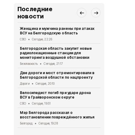
Последние
новости
Женщина и мужчина ранены при атаках
В Белгород
ВСУ на Белгородскую область
похитили у 
предлогом 
СВО
Сегодня, 22:26
Криминал
Сег
Белгородская область закупит новые
радиолокационные станции для
Житель Шеб
мониторинга воздушной обстановки
тяжёлые ра
дрона
Безопасность
Сегодня, 21:17
СВО
Сегодня
Две дороги и мост отремонтировали в
Белгородской области по нацпроекту
Александр 
Борисовског
Дороги
Сегодня, 20:10
освобожден
Велосипедист погиб при ударе дрона
Общество
Се
ВСУ в Грайворонском округе
В выходные
СВО
Сегодня, 19:51
аномальная
Мэр Белгорода рассказал о
Погода
Сегод
восстановлении повреждённого жилья
Белгородск
Белгород
Сегодня, 19:28
лечить тяж
совместно 