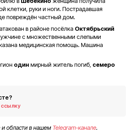
обилю в
Шебекино
женщина получила
й клетки, руки и ноги. Пострадавшая
оде повреждён частный дом.
атакован в районе посёлка
Октябрьский
Мужчине с множественными слепыми
казана медицинская помощь. Машина
егион
один
мирный житель погиб,
семеро
сте?
ссылку
 и области в нашем
Telegram-канале
,