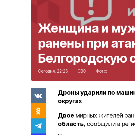
Женщина и му
ранены при ата
Белгородскую 
Сегодня, 22:26
СВО
Фото:
Дроны ударили по маши
округах
Двое
мирных жителей ран
область
, сообщили в рег