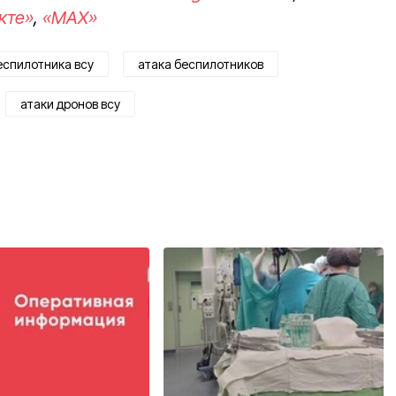
кте»
,
«MAX»
еспилотника всу
атака беспилотников
атаки дронов всу