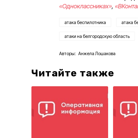
«Одноклассниках»
,
«ВКонта
атака беспилотника
атака б
атаки на белгородскую область
Авторы:
Анжела Лошакова
Читайте также