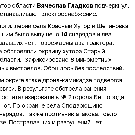
атор области
Вячеслав Гладков
подчеркнул,
сстанавливают электроснабжение.
артиллерии села Красный Хутор и Щетиновка
о ним было выпущено
14
снарядов и два
адавших нет, повреждены два трактора.
а обстреляли окраину хутора Старый
области. Зафиксировано
8
минометных
ых выстрелов. Обошлось без последствий.
м округе атаке дрона-камикадзе подвергся
вязи. В результате обстрела ранения
 госпитализировали в № 2 города Белгорода
ног. По окраине села Сподарюшино
арядов. Также противник атаковал село
е. Пострадавших и разрушений нет.