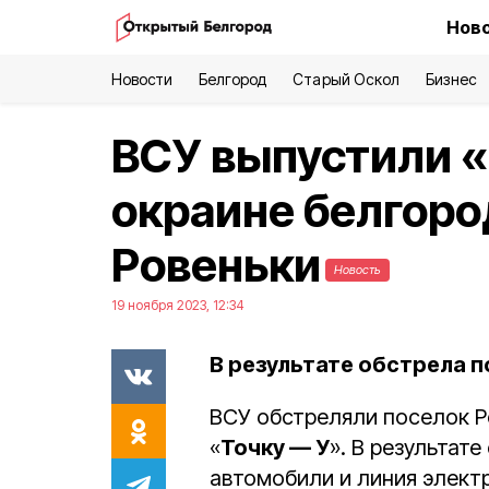
Ново
Новости
Белгород
Старый Оскол
Бизнес
ВСУ выпустили «
окраине белгоро
Ровеньки
Новость
19 ноября 2023, 12:34
В результате обстрела 
ВСУ обстреляли поселок Р
«
Точку — У
». В результат
автомобили и линия элект