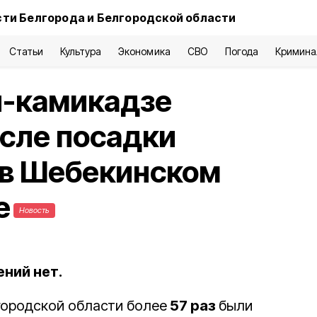
ти Белгорода и Белгородской области
Статьи
Культура
Экономика
СВО
Погода
Кримина
н-камикадзе
сле посадки
 в Шебекинском
е
Новость
ний нет.
городской области более
57 раз
были