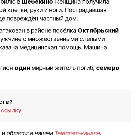
обилю в
Шебекино
женщина получила
й клетки, руки и ноги. Пострадавшая
оде повреждён частный дом.
атакован в районе посёлка
Октябрьский
Мужчине с множественными слепыми
казана медицинская помощь. Машина
егион
один
мирный житель погиб,
семеро
сте?
ссылку
 и области в нашем
Telegram-канале
,