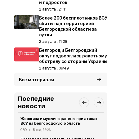
и подросток
2 августа , 21:11
Более 200 беспилотников ВСУ
сбиты над территорией
Белгородской области за
сутки
2 августа , 11:08
Белгород и Белгородский
округ подверглись ракетному
обстрелу со стороны Украины
2 августа , 09:49
Все материалы
Последние
новости
Женщина и мужчина ранены при атаках
В Белгород
ВСУ на Белгородскую область
похитили у 
предлогом 
СВО
Вчера, 22:26
Криминал
Вче