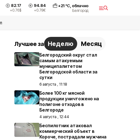
82.17
94.84
+
21
°С,
облачно
+0.76
$
+0.78
€
Белгород
л
Неделю
Месяц
Лучшее за
Белгородский округ стал
самым атакуемым
муниципалитетом
Белгородской области за
сутки
6 августа , 11:18
Более 100 кг мясной
продукции уничтожено на
полигоне отходов в
Белгороде
4 августа , 12:44
Беспилотник атаковал
коммерческий объект в
Короче, пострадали мужчина