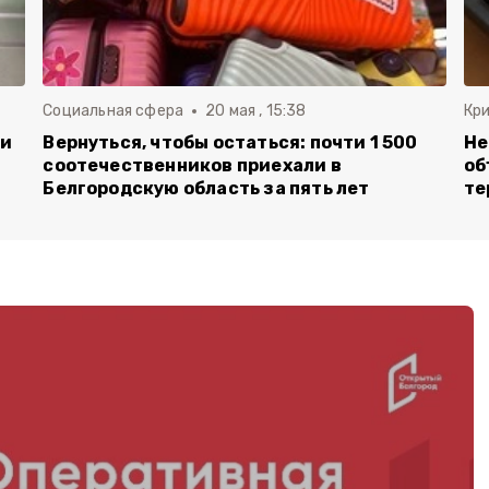
Социальная сфера
20 мая , 15:38
Кр
ли
Вернуться, чтобы остаться: почти 1 500
Не
соотечественников приехали в
об
Белгородскую область за пять лет
те