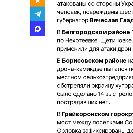
атакованы со стороны Укр
человек, повреждены шест
губернатор
Вячеслав Гла
В
Белгородском районе
по Нехотеевке, Щетиновке
применили для атаки дрон
В
Борисовском районе
н
дрона-камикдзе пытался п
местном сельхозпредприя
обстреляли окраину хутора
было сделано 14 выстрело
пострадавших нет.
В
Грайворонском горокр
мост между посёлками Сов
Орловка зафиксированы де