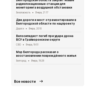
Белгородская область закупит новые
радиолокационные станции для
Житель Шеб
мониторинга воздушной обстановки
тяжёлые ра
дрона
Безопасность
Вчера, 21:17
СВО
Вчера, 1
Две дороги и мост отремонтировали в
Белгородской области по нацпроекту
Александр 
Борисовског
Дороги
Вчера, 20:10
освобожден
Велосипедист погиб при ударе дрона
Общество
Вч
ВСУ в Грайворонском округе
В выходные
СВО
Вчера, 19:51
аномальная
Мэр Белгорода рассказал о
Погода
Вчера
восстановлении повреждённого жилья
Белгородск
Белгород
Вчера, 19:28
лечить тяж
совместно 
СВО
Вчера, 1
Все новости