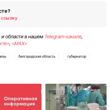
сте?
ссылку
 и области в нашем
Telegram-канале
,
кте»
,
«MAX»
релы
белгородская область
губернатор