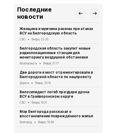
Последние
новости
Женщина и мужчина ранены при атаках
В Белгород
ВСУ на Белгородскую область
похитили у 
предлогом 
СВО
Вчера, 22:26
Криминал
Вче
Белгородская область закупит новые
радиолокационные станции для
Житель Шеб
мониторинга воздушной обстановки
тяжёлые ра
дрона
Безопасность
Вчера, 21:17
СВО
Вчера, 1
Две дороги и мост отремонтировали в
Белгородской области по нацпроекту
Александр 
Борисовског
Дороги
Вчера, 20:10
освобожден
Велосипедист погиб при ударе дрона
Общество
Вч
ВСУ в Грайворонском округе
В выходные
СВО
Вчера, 19:51
аномальная
Мэр Белгорода рассказал о
Погода
Вчера
восстановлении повреждённого жилья
Белгородск
Белгород
Вчера, 19:28
лечить тяж
совместно 