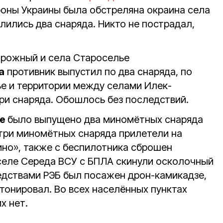
ороны Украины была обстреляна окраина села
ились два снаряда. Никто не пострадал,
орожный и села Староселье
а
противник выпустил по два снаряда, по
е и территории между селами Илек-
три снаряда. Обошлось без последствий.
ге
было выпущено два миномётных снаряда
 три миномётных снаряда прилетели на
но», также с беспилотника сброшен
селе Середа ВСУ с БПЛА скинули осколочный
редствами РЭБ был посажен дрон-камикадзе,
тонировал. Во всех населённых пунктах
х нет.