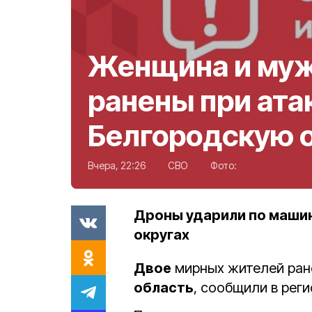
Женщина и му
ранены при ата
Белгородскую 
Вчера, 22:26
СВО
Фото:
Дроны ударили по маши
округах
Двое
мирных жителей ран
область
, сообщили в рег