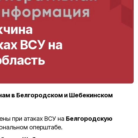
жчина
ках ВСУ на
область
нам в Белгородском и Шебекинском
ены при атаках ВСУ на
Белгородскую
иональном оперштабе.