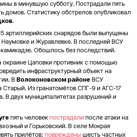
аины в минувшую субботу. Пострадали пять
ь домов. Статистику обстрелов опубликовал
дков
.
15 артиллерийских снарядов были выпущены
, Наумовке и Журавлевке. В последней ВСУ
-камикадзе. Обошлось без последствий.
а окраине Цаповки противник с помощью
овредить инфраструктурный объект на
тии. В
Волоконовском районе
ВСУ
 Старый. Из гранатомётов СПГ-9 и АГС-17
в. В двух муниципалитетах разрушений и
уге
пять человек
пострадали
после атаки на
хозный и Горьковский. В селе Мокрая
вять прилётов:
повреждены
шесть частных