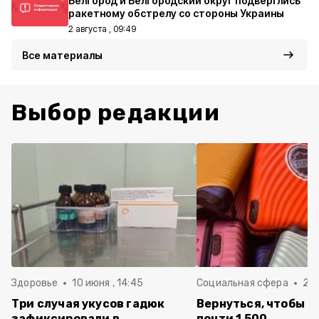
Белгород и Белгородский округ подверглись
ракетному обстрелу со стороны Украины
2 августа , 09:49
Все материалы
Выбор редакции
Здоровье
10 июня , 14:45
Социальная сфера
20 
Три случая укусов гадюк
Вернуться, чтобы о
зафиксировали в
почти 1 500