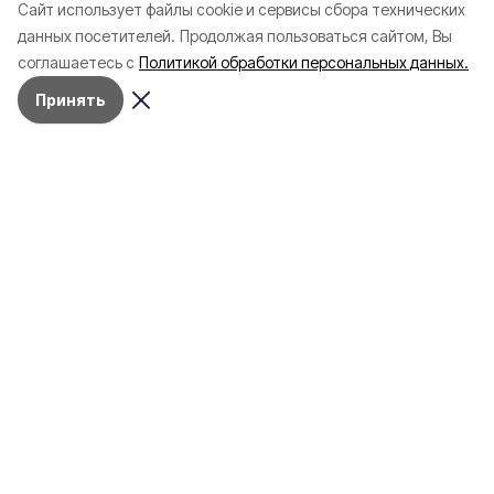
Cайт использует файлы cookie и сервисы сбора технических
Белгородской области с
соотечественников
данных посетителей.
Продолжая пользоваться сайтом, Вы
начала года
в Белгородскую обл
соглашаетесь с
Политикой обработки персональных данных.
пять лет
Принять
4 марта , 17:38
Общество
Фото:
«Открытый Белгород»
Аромасвечи, плед и
водонагреватель: Что подарить
на 8 марта белгородке?