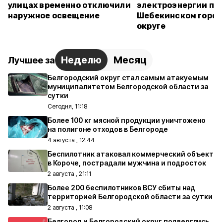
улицах временно отключили
электроэнергии пр
наружное освещение
Шебекинском горо
округе
Неделю
Месяц
Лучшее за
Белгородский округ стал самым атакуемым
муниципалитетом Белгородской области за
сутки
Сегодня, 11:18
Более 100 кг мясной продукции уничтожено
на полигоне отходов в Белгороде
4 августа , 12:44
Беспилотник атаковал коммерческий объект
в Короче, пострадали мужчина и подросток
2 августа , 21:11
Более 200 беспилотников ВСУ сбиты над
территорией Белгородской области за сутки
2 августа , 11:08
Белгород и Белгородский округ подверглись