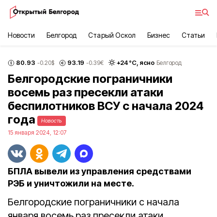
Новости
Белгород
Старый Оскол
Бизнес
Статьи
80.93
93.19
+
24
°С,
ясно
-0.20
$
-0.39
€
Белгород
Белгородские пограничники
восемь раз пресекли атаки
беспилотников ВСУ с начала 2024
года
Новость
15 января 2024, 12:07
БПЛА вывели из управления средствами
РЭБ и уничтожили на месте.
Белгородские пограничники с начала
января восемь
раз пресекли атаки