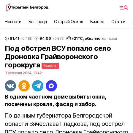
Новости
Белгород
Старый Оскол
Бизнес
Статьи
81.41
94.06
+
21
°С,
облачно
+0.48
$
+0.87
€
Белгород
Под обстрел ВСУ попало село
Дроновка Грайворонского
горокруга
Новость
3 февраля 2024, 13:42
В одном частном доме выбиты окна,
посечены кровля, фасад и забор.
По данным губернатора Белгородской
области Вячеслава Гладкова, под обстрел
ВСУ попало село Дроновка Грайворонского