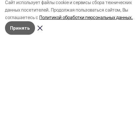
Cайт использует файлы cookie и сервисы сбора технических
данных посетителей.
Продолжая пользоваться сайтом, Вы
соглашаетесь с
Политикой обработки персональных данных.
Принять
Вчера, 22:26
СВО
Фото:
Женщина и мужчина ранены при
атаках ВСУ на Белгородскую
область
Дроны ударили по машинам в Белгородском
и Шебекинском округах