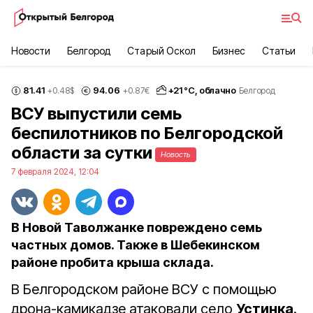
Новости
Белгород
Старый Оскол
Бизнес
Статьи
81.41
94.06
+
21
°С,
облачно
+0.48
$
+0.87
€
Белгород
ВСУ выпустили семь
беспилотников по Белгородской
области за сутки
Новость
7 февраля 2024, 12:04
В Новой Таволжанке повреждено семь
частных домов. Также в Шебекинском
районе пробита крыша склада.
В Белгородском районе ВСУ с помощью
дрона-камикадзе атаковали село
Устинка
.