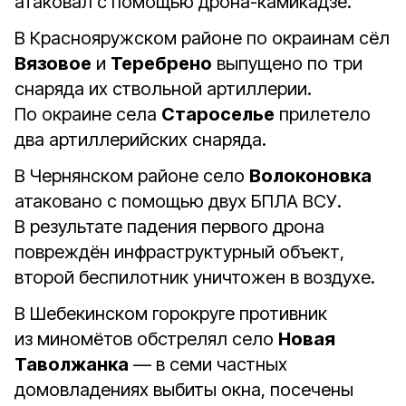
атаковал с помощью дрона-камикадзе.
В Краснояружском районе по окраинам сёл
Вязовое
и
Теребрено
выпущено по три
снаряда их ствольной артиллерии.
По окраине села
Староселье
прилетело
два артиллерийских снаряда.
В Чернянском районе село
Волоконовка
атаковано с помощью двух БПЛА ВСУ.
В результате падения первого дрона
повреждён инфраструктурный объект,
второй беспилотник уничтожен в воздухе.
В Шебекинском горокруге противник
из миномётов обстрелял село
Новая
Таволжанка
— в семи частных
домовладениях выбиты окна, посечены