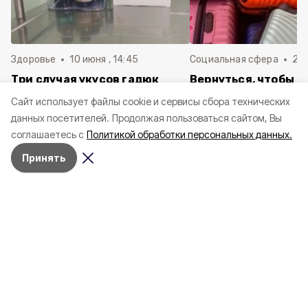
Здоровье
10 июня , 14:45
Социальная сфера
20 
Три случая укусов гадюк
Вернуться, чтобы о
зафиксировали в
почти 1 500
Cайт использует файлы cookie и сервисы сбора технических
Белгородской области с
соотечественников
данных посетителей.
Продолжая пользоваться сайтом, Вы
начала года
в Белгородскую обл
соглашаетесь с
Политикой обработки персональных данных.
пять лет
Принять