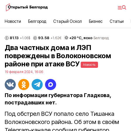
Новости
Белгород
Старый Оскол
Бизнес
Статьи
81.13
93.58
+
20
°С,
ясно
+1.06
$
+1.62
€
Белгород
Два частных дома и ЛЭП
повреждены в Волоконовском
районе при атаке ВСУ
Новость
19 февраля 2024, 16:06
По информации губернатора Гладкова,
пострадавших нет.
Под обстрел ВСУ попало село Тишанка
Волоконовского района. Об этом в своём
Telegram-канале сообщил губернатор