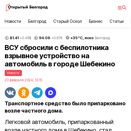
Новости
Белгород
Старый Оскол
Бизнес
Статьи
81.41
94.06
+
35
°С,
ясно
+0.48
$
+0.87
€
Белгород
ВСУ сбросили с беспилотника
взрывное устройство на
автомобиль в городе Шебекино
Новость
23 февраля 2024, 13:15
Транспортное средство было припарковано
возле частного дома.
Легковой автомобиль, припаркованный
возле частного дома в Шебекино, стал