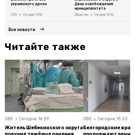
украинского дрона
День освобождения
муниципалитета
СВО
Сегодня, 16:59
Общество
Сегодня, 16:40
Все новости
Читайте также
СВО
Сегодня, 16:59
СВО
Сегодня, 15:53
Житель Шебекинского округа
Белгородские врач
получил тяжёлые ранения
продолжают лечит