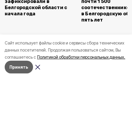
зафиксировали в
почти 1 500
Белгородской области с
соотечественников
начала года
в Белгородскую обл
пять лет
Cайт использует файлы cookie и сервисы сбора технических
данных посетителей.
Продолжая пользоваться сайтом, Вы
соглашаетесь с
Политикой обработки персональных данных.
Принять
Сегодня, 16:59
СВО
Фото:
«Открытый Белгород»
Житель Шебекинского округа
получил тяжёлые ранения при
атаке украинского дрона