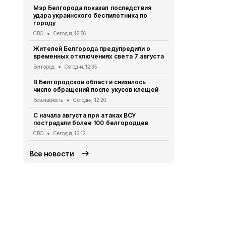
Мэр Белгорода показал последствия
Белгородец 
удара украинского беспилотника по
ссоре
городу
Криминал
Сег
СВО
Сегодня, 12:56
Двое жител
Жителей Белгорода предупредили о
обвиняются
временных отключениях света 7 августа
бюджетных
Белгород
Сегодня, 12:35
Криминал
Сег
В Белгородской области снизилось
При атаке 
число обращений после укусов клещей
пострадали
Безопасность
Сегодня, 12:20
СВО
Сегодня,
С начала августа при атаках ВСУ
Схемы движ
пострадали более 100 белгородцев
маршрутов 
СВО
Сегодня, 12:12
Транспорт
Се
Все новости