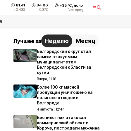
81.41
94.06
+
35
°С,
ясно
+0.48
$
+0.87
€
Белгород
л
Неделю
Месяц
Лучшее за
Белгородский округ стал
самым атакуемым
муниципалитетом
Белгородской области за
сутки
Вчера, 11:18
Более 100 кг мясной
продукции уничтожено на
полигоне отходов в
Белгороде
4 августа , 12:44
Беспилотник атаковал
коммерческий объект в
Короче, пострадали мужчина