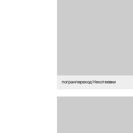
погранпереход Нехотеевки