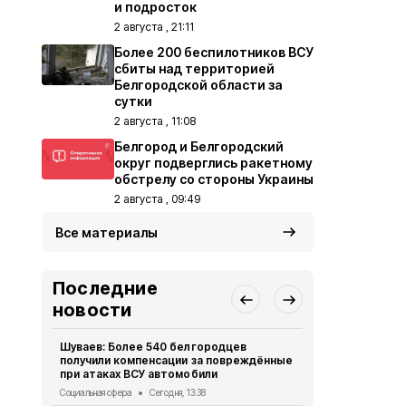
и подросток
2 августа , 21:11
Более 200 беспилотников ВСУ
сбиты над территорией
Белгородской области за
сутки
2 августа , 11:08
Белгород и Белгородский
округ подверглись ракетному
обстрелу со стороны Украины
2 августа , 09:49
Все материалы
Последние
новости
Шуваев: Более 540 белгородцев
В Белгородс
получили компенсации за повреждённые
пострадали
при атаках ВСУ автомобили
«Орлана»
Социальная сфера
Сегодня, 13:38
СВО
Сегодня,