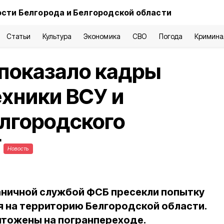
сти Белгорода и Белгородской области
Статьи
Культура
Экономика
СВО
Погода
Кримина
показало кадры
хники ВСУ и
лгородского
Г
Новость
аничной службой ФСБ пресекли попытку
 на территорию Белгородской области.
чтожены на погранпереходе.