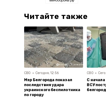
минобороны рф
Читайте также
СВО
Сегодня, 12:56
СВО
Сего
Мэр Белгорода показал
С начала
последствия удара
ВСУ пост
украинского беспилотника
белгоро
по городу