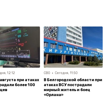
дня, 12:12
СВО
Сегодня, 11:50
 августа при атаках
В Белгородской области при
радали более 100
атаках ВСУ пострадали
дцев
мирный житель и боец
«Орлана»