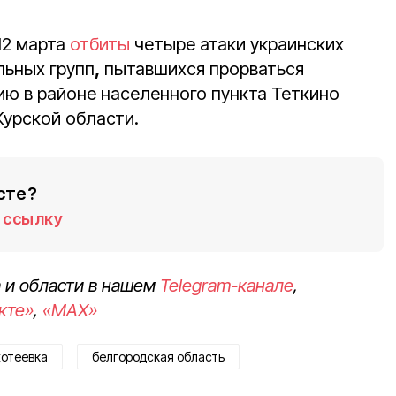
 12 марта
отбиты
четыре атаки украинских
льных групп
,
пытавшихся прорваться
ию в районе населенного пункта Теткино
Курской области.
сте?
ссылку
 и области в нашем
Telegram-канале
,
кте»
,
«MAX»
хотеевка
белгородская область