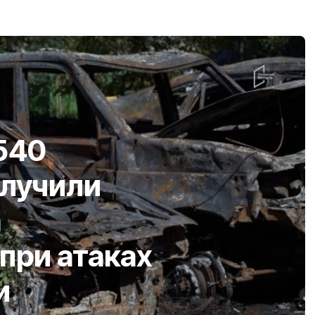
540
олучили
а
при атаках
и