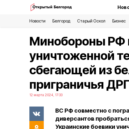
Ново
Новости
Белгород
Старый Оскол
Бизнес
Минобороны РФ 
уничтоженной те
сбегающей из бе
приграничья ДР
12 марта 2024, 17:33
ВС РФ совместно с погр
диверсантов пробраться
Украинские боевики уни