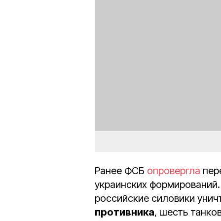
Ранее ФСБ
опровергла
пер
украинских формирований. 
российские силовики уни
противника
, шесть танко