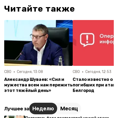
Читайте также
СВО
Сегодня, 13:08
СВО
Сегодня, 12:53
Александр Шуваев: «Сил и
Стало известно о е
мужества всем нам пережить
погибших при атаке
этот тяжёлый день»
Белгород
Неделю
Месяц
Лучшее за
Появились фото последствий ночной атаки