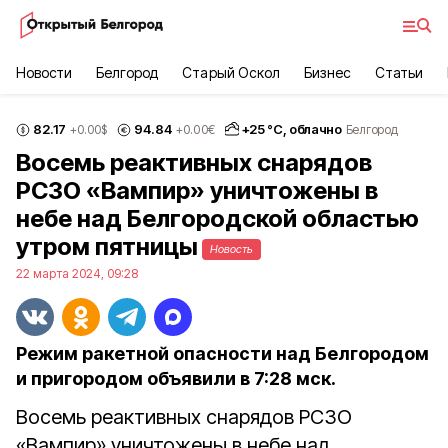
Новости
Белгород
Старый Оскол
Бизнес
Статьи
82.17
94.84
+
25
°С,
облачно
+0.00
$
+0.00
€
Белгород
Восемь реактивных снарядов
РСЗО «Вампир» уничтожены в
небе над Белгородской областью
утром пятницы
Новость
22 марта 2024, 09:28
Режим ракетной опасности над Белгородом
и пригородом объявили в 7:28 мск.
Восемь реактивных снарядов РСЗО
«Вампир» уничтожены в небе над