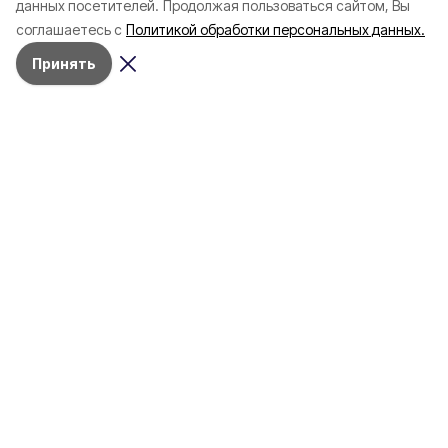
данных посетителей.
Продолжая пользоваться сайтом, Вы
соглашаетесь с
Политикой обработки персональных данных.
Принять
Сегодня, 15:40
Белгород
Фото:
t.me/v_v_demidov
Часть жителей повреждённых в
Белгороде домов остаются в ПВР
Белгородцы обеспечены горячим питанием,
медпомощью и местами отдыха
Мэр Белгорода
Валентин Демидов
посетил белгородцев, размещённых в ПВР,