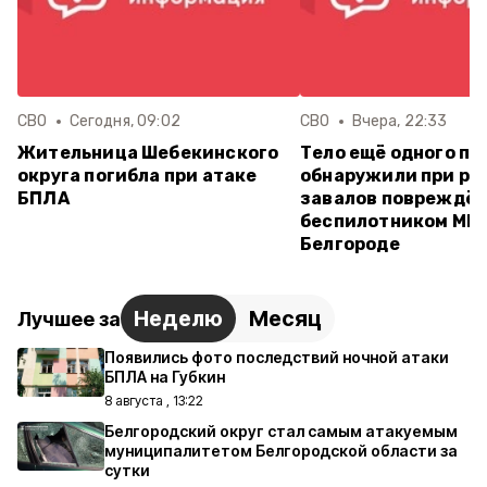
СВО
Сегодня, 09:02
СВО
Вчера, 22:33
Жительница Шебекинского
Тело ещё одного по
округа погибла при атаке
обнаружили при ра
БПЛА
завалов повреждён
беспилотником МКД
Белгороде
Неделю
Месяц
Лучшее за
Появились фото последствий ночной атаки
БПЛА на Губкин
8 августа , 13:22
Белгородский округ стал самым атакуемым
муниципалитетом Белгородской области за
сутки