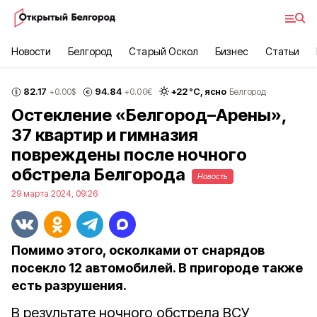
Новости
Белгород
Старый Оскол
Бизнес
Статьи
82.17
94.84
+
22
°С,
ясно
+0.00
$
+0.00
€
Белгород
Остекление «Белгород–Арены»,
37 квартир и гимназия
повреждены после ночного
обстрела Белгорода
Новость
29 марта 2024, 09:26
Помимо этого, осколками от снарядов
посекло 12 автомобилей. В пригороде также
есть разрушения.
В результате ночного обстрела ВСУ