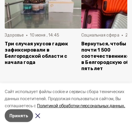
Здоровье
10 июня , 14:45
Социальная сфера
20 
Три случая укусов гадюк
Вернуться, чтобы о
зафиксировали в
почти 1 500
Белгородской области с
соотечественников
начала года
в Белгородскую обл
пять лет
Cайт использует файлы cookie и сервисы сбора технических
данных посетителей.
Продолжая пользоваться сайтом, Вы
соглашаетесь с
Политикой обработки персональных данных.
Принять