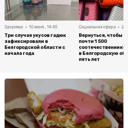
Здоровье
10 июня , 14:45
Социальная сфера
20 
Три случая укусов гадюк
Вернуться, чтобы о
зафиксировали в
почти 1 500
Белгородской области с
соотечественников
начала года
в Белгородскую обл
пять лет