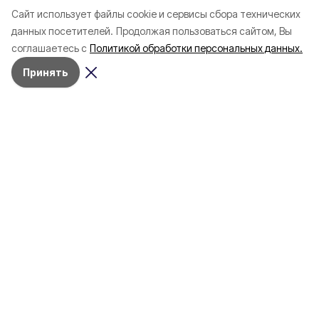
зафиксировали в
почти 1 500
Cайт использует файлы cookie и сервисы сбора технических
Белгородской области с
соотечественников
данных посетителей.
Продолжая пользоваться сайтом, Вы
начала года
в Белгородскую обл
соглашаетесь с
Политикой обработки персональных данных.
пять лет
Принять
4 марта , 17:38
Общество
Фото:
«Открытый Белгород»
Аромасвечи, плед и
водонагреватель: Что подарить