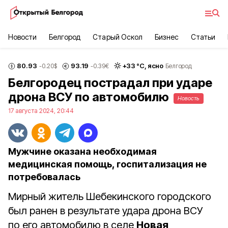
Новости
Белгород
Старый Оскол
Бизнес
Статьи
80.93
93.19
+
33
°С,
ясно
-0.20
$
-0.39
€
Белгород
Белгородец пострадал при ударе
дрона ВСУ по автомобилю
Новость
17 августа 2024, 20:44
Мужчине оказана необходимая
медицинская помощь, госпитализация не
потребовалась
Мирный житель Шебекинского городского
был ранен в результате удара дрона ВСУ
по его автомобилю в селе
Новая