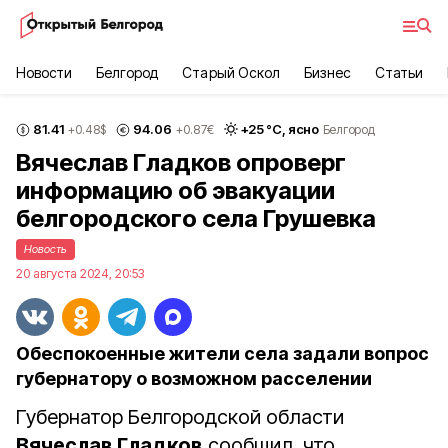
Новости
Белгород
Старый Оскол
Бизнес
Статьи
81.41
94.06
+
25
°С,
ясно
+0.48
$
+0.87
€
Белгород
Вячеслав Гладков опроверг
информацию об эвакуации
белгородского села Грушевка
Новость
20 августа 2024, 20:53
Обеспокоенные жители села задали вопрос
губернатору о возможном расселении
Губернатор Белгородской области
Вячеслав Гладков
сообщил, что