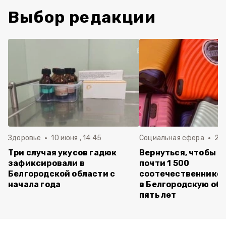
Выбор редакции
Здоровье
10 июня , 14:45
Социальная сфера
20 
Три случая укусов гадюк
Вернуться, чтобы о
зафиксировали в
почти 1 500
Белгородской области с
соотечественников
начала года
в Белгородскую обл
пять лет