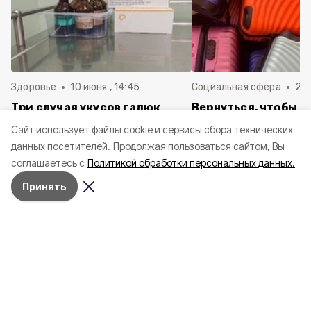
Здоровье
10 июня , 14:45
Социальная сфера
20 
Три случая укусов гадюк
Вернуться, чтобы о
зафиксировали в
почти 1 500
Cайт использует файлы cookie и сервисы сбора технических
Белгородской области с
соотечественников
данных посетителей.
Продолжая пользоваться сайтом, Вы
начала года
в Белгородскую обл
соглашаетесь с
Политикой обработки персональных данных.
пять лет
Принять