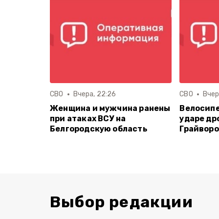
СВО
Вчера, 22:26
СВО
Вчер
Женщина и мужчина ранены
Велосипе
при атаках ВСУ на
ударе др
Белгородскую область
Грайворо
Выбор редакции