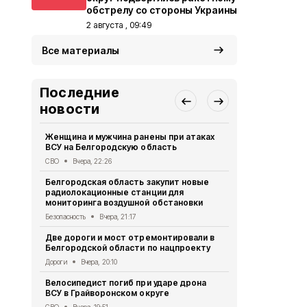
обстрелу со стороны Украины
2 августа , 09:49
Все материалы
Последние
новости
Женщина и мужчина ранены при атаках
В Белгород
ВСУ на Белгородскую область
похитили у 
предлогом 
СВО
Вчера, 22:26
Криминал
Вче
Белгородская область закупит новые
радиолокационные станции для
Житель Шеб
мониторинга воздушной обстановки
тяжёлые ра
дрона
Безопасность
Вчера, 21:17
СВО
Вчера, 1
Две дороги и мост отремонтировали в
Белгородской области по нацпроекту
Александр 
Борисовског
Дороги
Вчера, 20:10
освобожден
Велосипедист погиб при ударе дрона
Общество
Вч
ВСУ в Грайворонском округе
В выходные
СВО
Вчера, 19:51