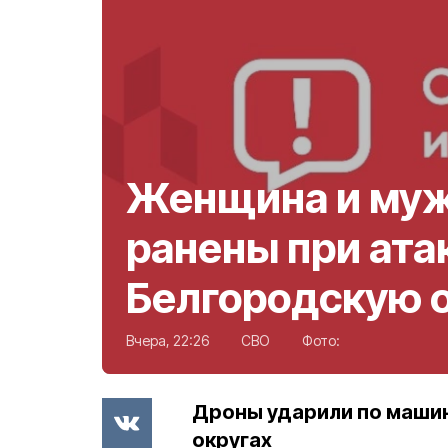
Женщина и му
ранены при ата
Белгородскую 
Вчера, 22:26
СВО
Фото:
Дроны ударили по маши
округах