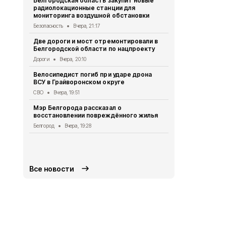
Белгородская область закупит новые
радиолокационные станции для
Житель Шеб
мониторинга воздушной обстановки
тяжёлые ра
дрона
Безопасность
Вчера, 21:17
СВО
Вчера, 1
Две дороги и мост отремонтировали в
Белгородской области по нацпроекту
Александр 
Борисовског
Дороги
Вчера, 20:10
освобожден
Велосипедист погиб при ударе дрона
Общество
Вч
ВСУ в Грайворонском округе
В выходные
СВО
Вчера, 19:51
аномальная
Мэр Белгорода рассказал о
Погода
Вчера
восстановлении повреждённого жилья
Белгородск
Белгород
Вчера, 19:28
лечить тяж
совместно 
СВО
Вчера, 1
Все новости