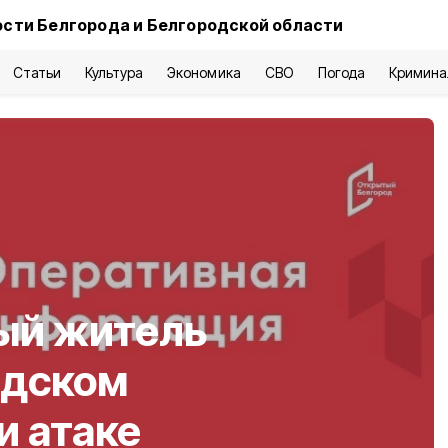
сти Белгорода и Белгородской области
Статьи
Культура
Экономика
СВО
Погода
Кримина
ый житель
одском
и атаке