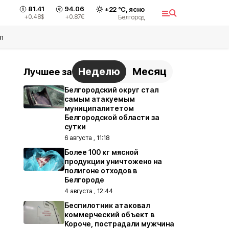
81.41
94.06
+
22
°С,
ясно
+0.48
$
+0.87
€
Белгород
л
Неделю
Месяц
Лучшее за
Белгородский округ стал
самым атакуемым
муниципалитетом
Белгородской области за
сутки
6 августа , 11:18
Более 100 кг мясной
продукции уничтожено на
полигоне отходов в
Белгороде
4 августа , 12:44
Беспилотник атаковал
коммерческий объект в
Короче, пострадали мужчина