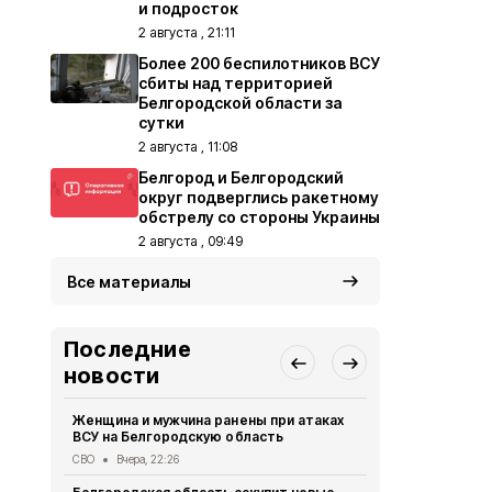
и подросток
2 августа , 21:11
Более 200 беспилотников ВСУ
сбиты над территорией
Белгородской области за
сутки
2 августа , 11:08
Белгород и Белгородский
округ подверглись ракетному
обстрелу со стороны Украины
2 августа , 09:49
Все материалы
Последние
новости
Женщина и мужчина ранены при атаках
В Белгород
ВСУ на Белгородскую область
похитили у 
предлогом 
СВО
Вчера, 22:26
Криминал
Вче