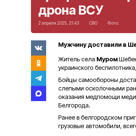
дрона ВСУ
2 апреля 2025, 21:43
СВО
Фото:
Мужчину доставили в Ш
Житель села
Муром
Шебек
украинского беспилотника
Бойцы самообороны доста
слепыми осколочными ран
оказания медпомощи меди
Белгорода.
Ранее в белгородском при
грузовые автомобили, все