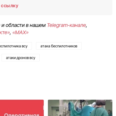
ссылку
 и области в нашем
Telegram-канале
,
кте»
,
«MAX»
еспилотника всу
атака беспилотников
атаки дронов всу