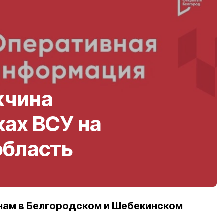
жчина
ках ВСУ на
область
нам в Белгородском и Шебекинском