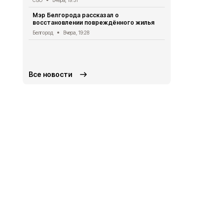
аномальная
Мэр Белгорода рассказал о
Погода
Вчера
восстановлении повреждённого жилья
Белгородск
Белгород
Вчера, 19:28
лечить тяж
совместно 
СВО
Вчера, 1
Все новости