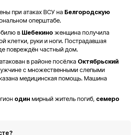
ены при атаках ВСУ на
Белгородскую
иональном оперштабе.
обилю в
Шебекино
женщина получила
й клетки, руки и ноги. Пострадавшая
оде повреждён частный дом.
атакован в районе посёлка
Октябрьский
Мужчине с множественными слепыми
казана медицинская помощь. Машина
егион
один
мирный житель погиб,
семеро
сте?