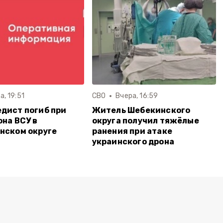
а, 19:51
СВО
Вчера, 16:59
дист погиб при
Житель Шебекинского
она ВСУ в
округа получил тяжёлые
нском округе
ранения при атаке
украинского дрона