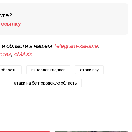
сте?
ссылку
 и области в нашем
Telegram-канале
,
кте»
,
«MAX»
 область
вячеслав гладков
атаки всу
атаки на белгородскую область